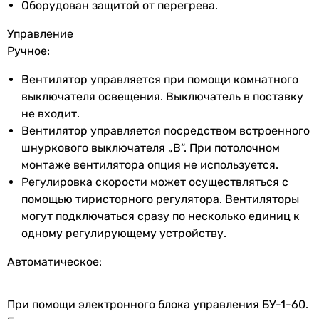
Оборудован защитой от перегрева.
Управление
Глубина
96 мм
Ручное:
патрубка
Вентилятор управляется при помощи комнатного
Цвет
белый
выключателя освещения. Выключатель в поставку
не входит.
Ширина
150 мм
Вентилятор управляется посредством встроенного
передней
шнуркового выключателя „B“. При потолочном
панели
монтаже вентилятора опция не используется.
Регулировка скорости может осуществляться с
Высота
150 мм
помощью тиристорного регулятора. Вентиляторы
передней
могут подключаться сразу по несколько единиц к
панели
одному регулирующему устройству.
Глубина
12 мм
Автоматическое:
передней
панели
При помощи электронного блока управления БУ-1-60.
Вес
0.6 кг