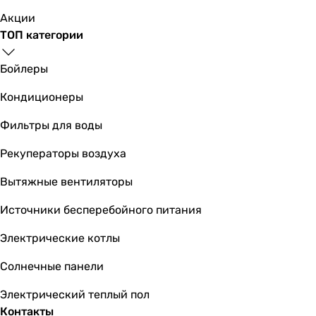
2300 об/мин
Акции
2300 об/мин
ТОП категории
2300 об/мин
-
Бойлеры
2300 об/мин
2400 об/мин
Кондиционеры
2400 об/мин
Фильтры для воды
2300 об/мин
Потребляемая мощность
Рекуператоры воздуха
14 Вт
14 Вт
Вытяжные вентиляторы
14 Вт
Источники бесперебойного питания
14 Вт
14 Вт
Электрические котлы
14 Вт
14 Вт
Солнечные панели
14 Вт
Электрический теплый пол
15 Вт
Контакты
15 Вт