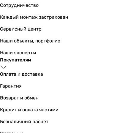
Сотрудничество
Вентс 100 М К пресc
Каждый монтаж застрахован
Сервисный центр
1 372
грн
Наши объекты, портфолио
Купить
Наши эксперты
Основные характеристики
Покупателям
Расход воздуха
Оплата и доставка
95 м³/час
95 м³/час
Гарантия
95 м³/час
95 м³/час
Возврат и обмен
99 м³/час
Кредит и оплата частями
98 м³/час
95 м³/час
Безналичный расчет
98 м³/час
104 м³/час