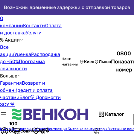
Возможны временные задержки с отправкой товаров
О
компании
Контакты
Оплата
и доставка
Услуги
% Акции
Все
0800
акции
Уценка
Распродажа
Наши
Показат
до -50%
Программа
Киев
Львов
магазины
лояльности
номер
Больше
Гарантия
Возврат и
обмен
Кредит и оплата
частями
Блог
💛 Допомогти
ЗСУ 💙
Каталог
100
Интернет-магазин
Каталог
Вентиляция
Бытовые вентиляторы
Вытяжные вен
бонусов
Корзина пуста