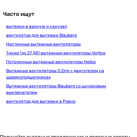
1 499
грн
Купить
Часто ищут
вытяжки в ванную и санузел
Вентс 100 М1
вентилятор для вытяжки Blauberg
Настенные вытяжные вентиляторы
Тихие (до 27 Дб) вытяжные вентиляторы Vortice
1 643
грн
Купить
Потолочные вытяжные вентиляторы Helios
Вытяжные вентиляторы O.Erre с двигателем на
шарикоподшипниках
Awenta Vecco WV100W
Вытяжные вентиляторы Blauberg со шнурковым
выключателем
вентилятор для вытяжки в Ровно
1 149
грн
Купить
Домовент 100 Р1
Получайте выгодные предложения и полезные советы