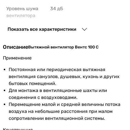
Уровень шума
34 дБ
вентилятора
Шум от
стандартный (от 28 до 35 дБ)
Показать все характеристики
вентилятора
Описание
Вытяжной вентилятор Вентс 100 С
Монтаж
настенный
вентилятора
Применение
Тип
осевой
Постоянная или периодическая вытяжная
вентиляция санузлов, душевых, кухонь и других
Максимальная
бытовых помещений.
40 °C
температура
Для монтажа в вентиляционные шахты или
перемещаемого
соединения с воздуховодами.
воздуха
Перемещение малой и средней величины потока
воздуха на небольшие расстояния при малом
Количество
1 шт
сопротивлении вентиляционной системы.
скоростей
Конструкция