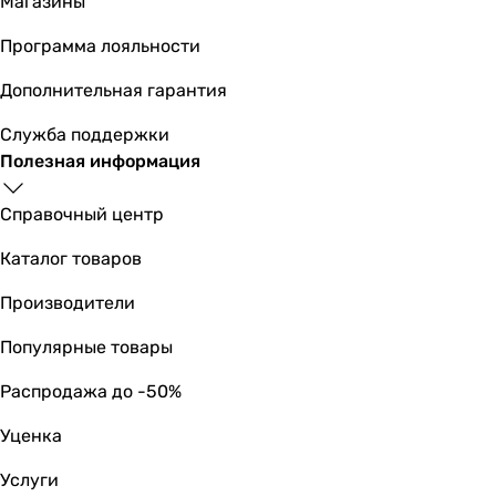
Магазины
104 м³/час
Программа лояльности
99 м³/час
Рекомендуемая площадь помещения
Дополнительная гарантия
5 м²
Служба поддержки
5 м²
Полезная информация
5 м²
5 м²
Справочный центр
5 м²
5 м²
Каталог товаров
5 м²
5 м²
Производители
5 м²
Популярные товары
5 м²
5 м²
Распродажа до -50%
Частота вращения
2300 об/мин
Уценка
2300 об/мин
Услуги
2300 об/мин