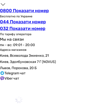
16 Вт
0800 Показати номер
Уровень шума вентилятора
34 дБ
Бесплатно по Украине
044 Показати номер
34 дБ
032 Показати номер
34 дБ
34 дБ
По тарифу оператора
Мы на связи
33 дБ
пн - вс: 09:01 - 20:00
34 дБ
Адреса магазинов
36 дБ
Киев, Всеволода Змиенко, 21
34 дБ
Киев, Здолбуновская 7 Г (NOVUS)
39 дБ
Львов, Порохова, 20 Б
38 дБ
Telegram чат
37 дБ
Viber чат
Шум от вентилятора
стандартный (от 28 до 35 дБ)
стандартный (от 28 до 35 дБ)
стандартный (от 28 до 35 дБ)
стандартный (от 28 до 35 дБ)