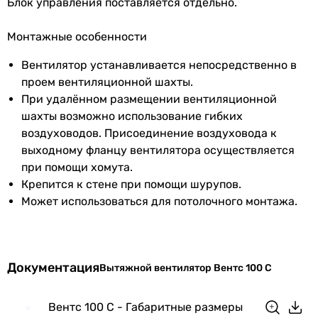
Блок управления поставляется отдельно.
Габариты в упаковке
Монтажные особенности
Ширина в
150 мм
Вентилятор устанавливается непосредственно в
упаковке
проем вентиляционной шахты.
При удалённом размещении вентиляционной
Высота в
150 мм
шахты возможно использование гибких
упаковке
воздуховодов. Присоединение воздуховода к
выходному фланцу вентилятора осуществляется
Глубина в
108 мм
при помощи хомута.
упаковке
Крепится к стене при помощи шурупов.
Может использоваться для потолочного монтажа.
Вес в упаковке
0.52 кг
Гарантия
Документация
Вытяжной вентилятор Вентс 100 С
Гарантия
60 мес.
Увидели ошибку в описании или характеристиках?
Вентс 100 С - Габаритные размеры