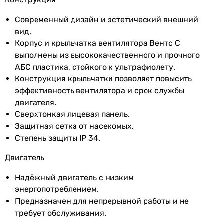
Покрытие
глянцевое
Современный дизайн и эстетический внешний
вид.
Производство
Украина
Корпус и крыльчатка вентилятора Вентс С
Электропитание
выполнены из высококачественного и прочного
230 В
АБС пластика, стойкого к ультрафиолету.
Номинальный
0.09 А
Конструкция крыльчатки позволяет повысить
ток
эффективность вентилятора и срок службы
двигателя.
Частота тока
50 Гц, 60 Гц
Сверхтонкая лицевая панель.
Защитная сетка от насекомых.
Класс защиты
IP34
Степень защиты IP 34.
Коллекции
Вентс С
Двигатель
EAN
4823016205681
Надёжный двигатель с низким
энергопотреблением.
Физические характеристики
Предназначен для непрерывной работы и не
требует обслуживания.
Диаметр
100 мм