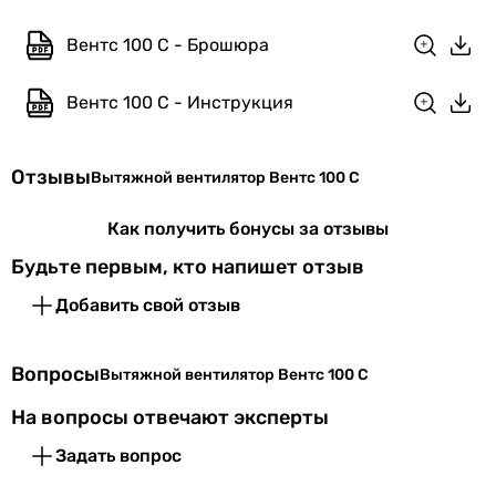
Сообщите нам об этом!
Сообщить об ошибке
Вентс 100 С - Брошюра
Характеристики, комплектация и фотографии Вентс 100 С
Вентс 100 С - Инструкция
носят ознакомительный характер и могут изменяться
производителем без уведомления. Магазин не несет
ответственности за изменения, внесенные
производителем.
Отзывы
Вытяжной вентилятор Вентс 100 С
Как получить бонусы за отзывы
Будьте первым, кто напишет отзыв
Добавить свой отзыв
Вопросы
Вытяжной вентилятор Вентс 100 С
На вопросы отвечают эксперты
Задать вопрос