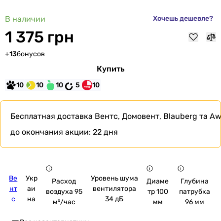
В наличии
Хочешь дешевле?
1 375 грн
+
13
бонусов
Купить
10
10
10
5
10
Бесплатная доставка
Вентс, Домовент, Blauberg та Aw
до окончания акции:
22 дня
Ве
Укр
Уровень шума
Расход
Диаме
Глубина
нт
аи
вентилятора
воздуха 95
тр 100
патрубка
с
на
34 дБ
м³/час
мм
96 мм