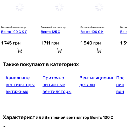
Вытяжной вентилятор
Вытяжной вентилятор
Вытяжной вентилятор
Вытяж
Вентс 100 С К Л
Вентс 125 С
Вентс 100 С К
Вен
1 745
грн
1 711
грн
1 540
грн
1 
Также покупают в категориях
Канальные
Приточно-
Вентиляционные
Прое
вентиляторы
вытяжные
детали
сист
вытяжные
вентиляторы
вент
Характеристики
Вытяжной вентилятор Вентс 100 С