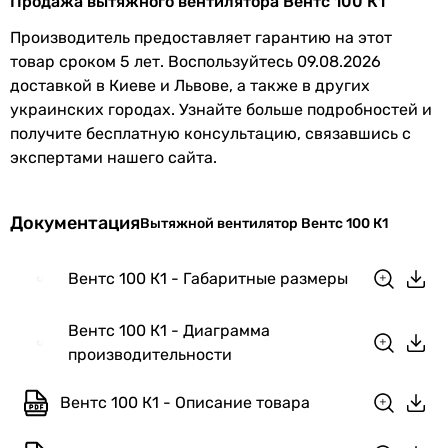
Продажа вытяжного вентилятора Вентс 100 К1
передней
Производитель предоставляет гарантию на этот
панели
товар сроком 5 лет. Воспользуйтесь 09.08.2026
доставкой в Киеве и Львове, а также в других
Высота
154 мм
украинских городах. Узнайте больше подробностей и
передней
получите бесплатную консультацию, связавшись с
панели
экспертами нашего сайта.
Глубина
18.5 мм
передней
Документация
Вытяжной вентилятор Вентс 100 К1
панели
Вес
0.52 кг
Вентс 100 К1 - Габаритные размеры
Габариты в упаковке
Вентс 100 К1 - Диаграмма
производительности
Ширина в
154 мм
упаковке
Вентс 100 К1 - Описание товара
Высота в
158 мм