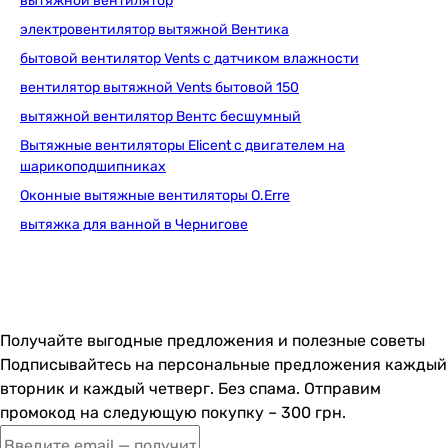
вытяжной вентилятор
Вентс 100 М К пресc
электровентилятор вытяжной Вентика
бытовой вентилятор Vents с датчиком влажности
вентилятор вытяжной Vents бытовой 150
1 372
грн
Купить
вытяжной вентилятор Вентс бесшумный
Вытяжные вентиляторы Elicent с двигателем на
шарикоподшипниках
Awenta Vecco WV100W
Оконные вытяжные вентиляторы O.Erre
вытяжка для ванной в Чернигове
1 149
грн
Купить
Получайте выгодные предложения и полезные советы
Домовент 100 Р1
Подписывайтесь на персональные предложения каждый
вторник и каждый четверг. Без спама. Отправим
промокод на следующую покупку – 300 грн.
1 338
грн