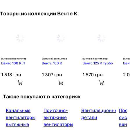
Товары из коллекции Вентс К
Вытяжной вентилятор
Вытяжной вентилятор
Вытяжной вентилятор
Вытяж
Вентс 100 К Л
Вентс 100 К
Вентс 125 К турбо
Вен
1 513
грн
1 307
грн
1 570
грн
2 
Также покупают в категориях
Канальные
Приточно-
Вентиляционные
Прое
вентиляторы
вытяжные
детали
сист
вытяжные
вентиляторы
вент