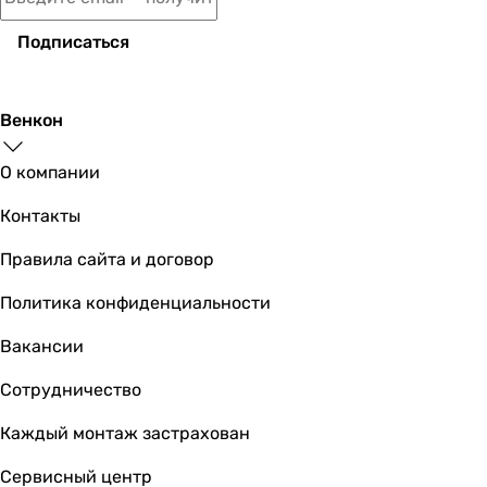
Купить
Подписаться
AirRoxy pRim 100 S (01-001)
Венкон
О компании
1 208
грн
Купить
Контакты
AirRoxy pRemium 100 PS (01-014)
Правила сайта и договор
Политика конфиденциальности
Вакансии
1 399
грн
Купить
Сотрудничество
Каждый монтаж застрахован
Europlast EET100
Сервисный центр