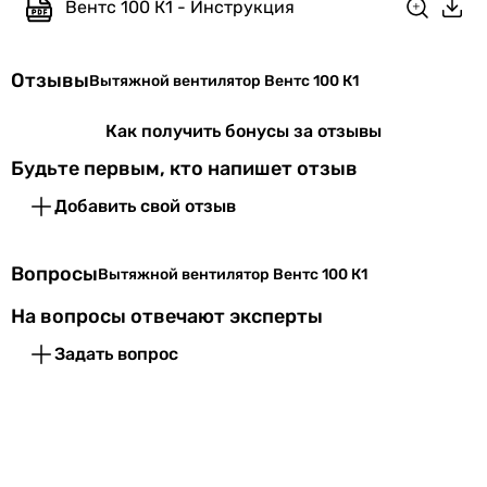
упаковке
Вентс 100 К1 - Инструкция
Глубина в
108 мм
Отзывы
упаковке
Вытяжной вентилятор Вентс 100 К1
Вес в упаковке
0.53 кг
Как получить бонусы за отзывы
Будьте первым, кто напишет отзыв
Гарантия
Добавить свой отзыв
Гарантия
60 мес.
Вопросы
Вытяжной вентилятор Вентс 100 К1
Увидели ошибку в описании или характеристиках?
Сообщите нам об этом!
На вопросы отвечают эксперты
Сообщить об ошибке
Задать вопрос
Характеристики, комплектация и фотографии Вентс 100 К1
носят ознакомительный характер и могут изменяться
производителем без уведомления. Магазин не несет
ответственности за изменения, внесенные
производителем.