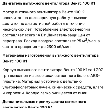
Двигатель вытяжного вентилятора Вентс 100 К1
температура
перемещаемого
Мотор вытяжного вентилятора Вентс 100 К1
воздуха
рассчитан на долгосрочную работу - смазки
достаточно для активной работы в течение
Максимальная
40 °C
нескольких лет. Потребление электроэнергии
температура
составляет всего 14 Вт. Двигатель защищен от
3
перемещаемого
перегрева. Расход воздуха составляет 95 м
/час, а
воздуха
частота вращения - до 2300 об/мин.
Материалы изготовления вытяжного вентилятора
Количество
1 шт
Вентс 100 К1
скоростей
Корпус вытяжного вентилятора Вентс 100 К1 за 1 307
Покрытие
глянцевое
грн выполнен из высококачественного белого ABS-
пластика. Материал устойчив к действию
Производство
Украина
ультрафиолетовых лучей, химических средств, влаге
и коррозии. Корпус легко очищается от пыли.
Электропитание
230 В
Дополнительные преимущества вытяжного
Номинальный
0.09 А
вентилятора Вентс 100 К1