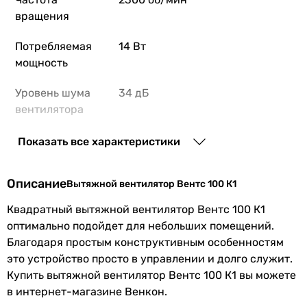
вращения
Потребляемая
14 Вт
мощность
Уровень шума
34 дБ
вентилятора
Шум от
стандартный (от 28 до 35 дБ)
Показать все характеристики
вентилятора
Описание
Вытяжной вентилятор Вентс 100 К1
Монтаж
настенный
вентилятора
Квадратный вытяжной вентилятор Вентс 100 К1
оптимально подойдет для небольших помещений.
Тип
осевой
Благодаря простым конструктивным особенностям
это устройство просто в управлении и долго служит.
Дополнительно
сетка от насекомых
Купить вытяжной вентилятор Вентс 100 К1 вы можете
в интернет-магазине Венкон.
Минимальная
1 °C