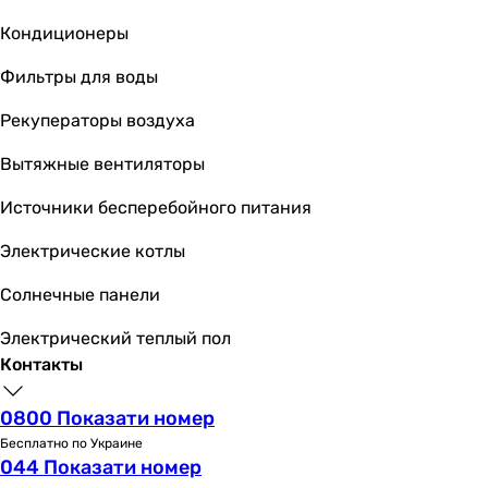
2300 об/мин
Кондиционеры
2400 об/мин
2400 об/мин
Фильтры для воды
2550 об/мин
Рекуператоры воздуха
Потребляемая мощность
14 Вт
Вытяжные вентиляторы
14 Вт
14 Вт
Источники бесперебойного питания
14 Вт
Электрические котлы
14 Вт
16 Вт
Солнечные панели
14 Вт
14 Вт
Электрический теплый пол
15 Вт
Контакты
15 Вт
15 Вт
0800 Показати номер
Уровень шума вентилятора
Бесплатно по Украине
044 Показати номер
34 дБ