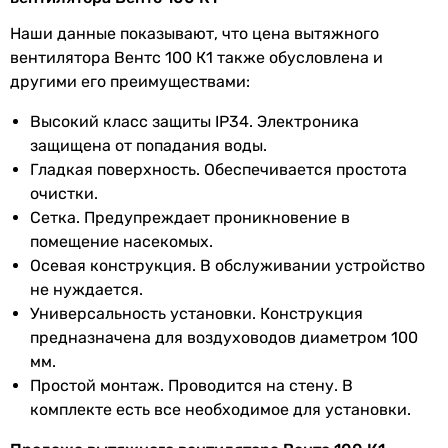
ток
Наши данные показывают, что цена вытяжного
Частота тока
50 Гц, 60 Гц
вентилятора Вентс 100 К1 также обусловлена и
другими его преимуществами:
Класс защиты
IP34
Высокий класс защиты IP34. Электроника
Коллекции
Вентс К
защищена от попадания воды.
Гладкая поверхность. Обеспечивается простота
EAN
4823016205162
очистки.
Сетка. Предупреждает проникновение в
Физические характеристики
помещение насекомых.
Осевая конструкция. В обслуживании устройство
Диаметр
100 мм
не нуждается.
Универсальность установки. Конструкция
Глубина
90 мм
предназначена для воздуховодов диаметром 100
патрубка
мм.
Простой монтаж. Проводится на стену. В
Цвет
белый
комплекте есть все необходимое для установки.
Ширина
154 мм