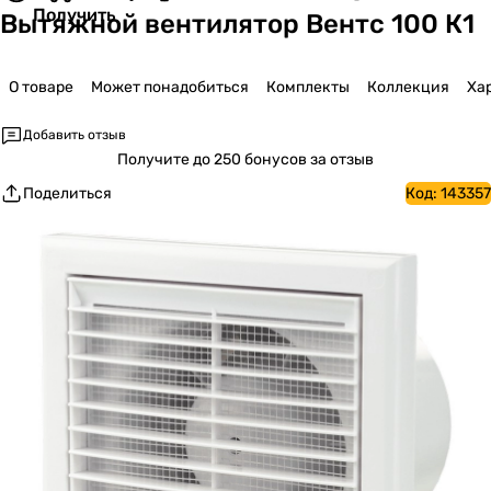
Получить
Вытяжной вентилятор Вентс 100 К1
О товаре
Может понадобиться
Комплекты
Коллекция
Ха
Добавить отзыв
Получите
до 250 бонусов за отзыв
Поделиться
Код:
143357