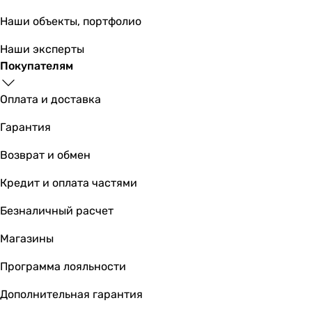
Наши объекты, портфолио
1 213
грн
Купить
Наши эксперты
Покупателям
Основные характеристики
Расход воздуха
Оплата и доставка
95 м³/час
Гарантия
95 м³/час
95 м³/час
Возврат и обмен
95 м³/час
Кредит и оплата частями
99 м³/час
99 м³/час
Безналичный расчет
95 м³/час
98 м³/час
Магазины
104 м³/час
Программа лояльности
104 м³/час
100 м³/час
Дополнительная гарантия
Рекомендуемая площадь помещения