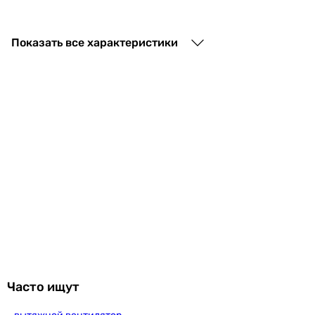
1 375
грн
Купить
Показать все характеристики
Вентс 100 СВ
1 398
грн
Купить
Вентс 100 Х1
1 499
грн
Купить
Часто ищут