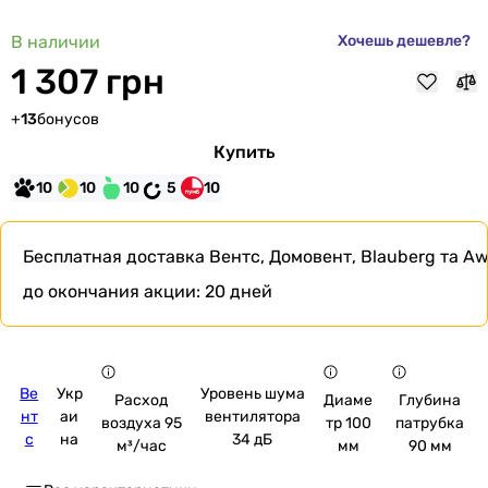
В наличии
Хочешь дешевле?
1 307 грн
+
13
бонусов
Купить
10
10
10
5
10
Бесплатная доставка
Вентс, Домовент, Blauberg та Aw
до окончания акции:
20 дней
Ве
Укр
Уровень шума
Расход
Диаме
Глубина
нт
аи
вентилятора
воздуха 95
тр 100
патрубка
с
на
34 дБ
м³/час
мм
90 мм