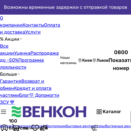
Возможны временные задержки с отправкой товаров
О
компании
Контакты
Оплата
и доставка
Услуги
% Акции
Все
0800
акции
Уценка
Распродажа
Наши
Показат
до -50%
Программа
Киев
Львов
магазины
лояльности
номер
Больше
Гарантия
Возврат и
обмен
Кредит и оплата
частями
Блог
💛 Допомогти
ЗСУ 💙
Каталог
100
Интернет-магазин
Каталог
Вентиляция
Бытовые вентиляторы
Вытяжные вен
бонусов
Корзина пуста