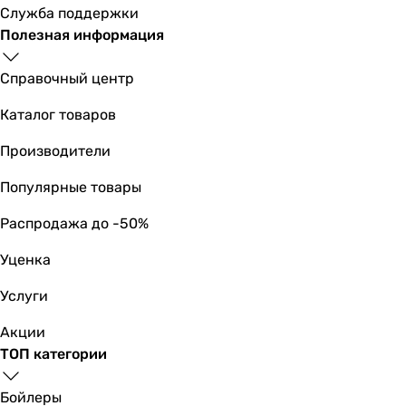
5 м²
Служба поддержки
5 м²
Полезная информация
5 м²
5 м²
Справочный центр
5 м²
Каталог товаров
5 м²
5 м²
Производители
5 м²
5 м²
Популярные товары
5 м²
Распродажа до -50%
5 м²
Частота вращения
Уценка
2300 об/мин
2300 об/мин
Услуги
2300 об/мин
Акции
2300 об/мин
ТОП категории
2300 об/мин
2300 об/мин
Бойлеры
-