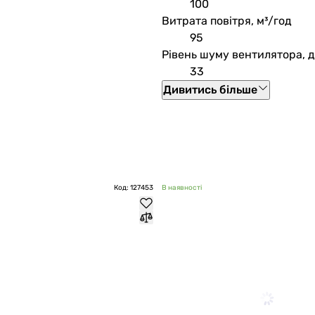
100
Витрата повітря, м³/год
95
Рівень шуму вентилятора, 
33
Дивитись більше
Код: 127453
В наявності