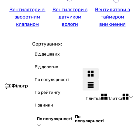
Вентилятори зі
Вентилятори з
Вентилятори з
зворотним
датчиком
таймером
клапаном
вологи
вимкнення
Сортування:
Від дешевих
Від дорогих
По популярності
Фільтр
По рейтингу
Плитка
Плитка
Новинки
По
По популярності
популярності