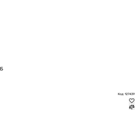
дБ
Код: 127439