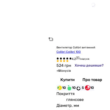
Вентилятор Colibri витяжний
Colibri Colibri 100
5 відгуків
524
грн
Хочеш дешевше?
+
5
бонусів
Купити
Про товар
10
10
5
10
Покриття
глянсове
Діаметр, мм