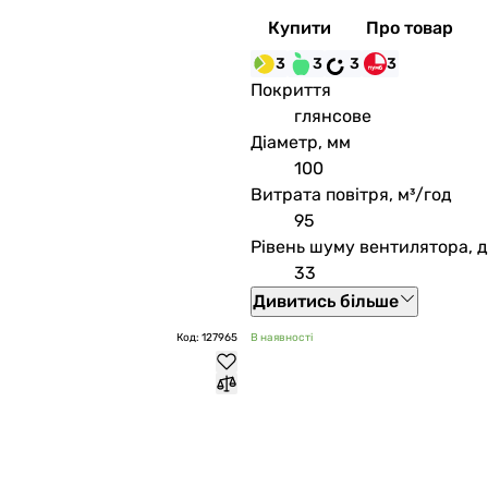
Купити
Про товар
3
3
3
3
Покриття
глянсове
Діаметр, мм
100
Витрата повітря, м³/год
95
Рівень шуму вентилятора, 
33
Дивитись більше
Код: 127965
В наявності