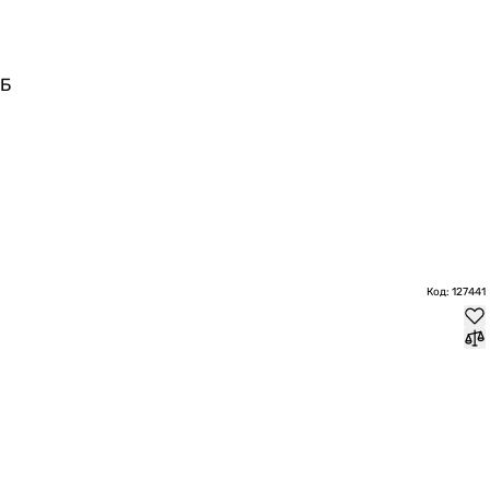
дБ
Код: 127441