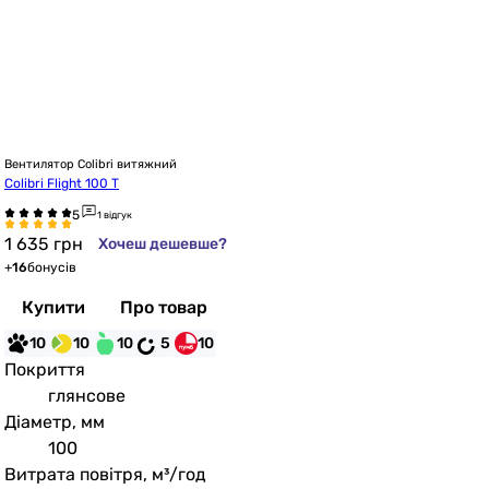
Вентилятор Colibri витяжний
Colibri Flight 100 T
1 відгук
1 635
грн
Хочеш дешевше?
+
16
бонусів
Купити
Про товар
10
10
10
5
10
Покриття
глянсове
Діаметр, мм
100
Витрата повітря, м³/год