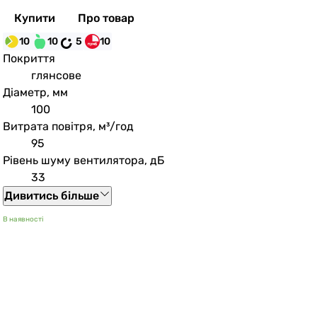
Купити
Про товар
10
10
5
10
Покриття
глянсове
Діаметр, мм
100
Витрата повітря, м³/год
95
Рівень шуму вентилятора, дБ
33
Дивитись більше
В наявності