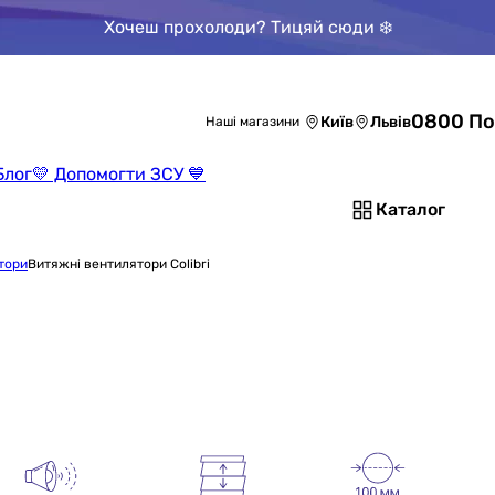
Хочеш прохолоди? Тицяй сюди ❄️
0800 По
Київ
Львів
Наші магазини
Блог
💛 Допомогти ЗСУ 💙
Каталог
тори
Витяжні вентилятори Colibri