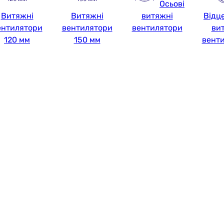
Осьові
Витяжні
Витяжні
витяжні
Відц
ентилятори
вентилятори
вентилятори
ви
120 мм
150 мм
вент