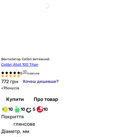
Вентилятор Colibri витяжний
Colibri Atoll 100 Titan
6 відгуків
772
грн
Хочеш дешевше?
+
7
бонусів
Купити
Про товар
10
10
5
10
Покриття
глянсове
Діаметр, мм