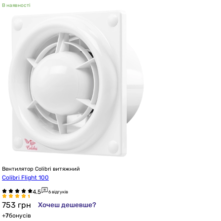
В наявності
Вентилятор Colibri витяжний
Colibri Flight 100
6 відгуків
753
грн
Хочеш дешевше?
+
7
бонусів