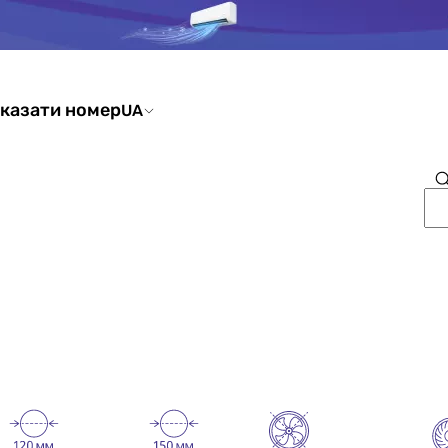
казати номер
UA