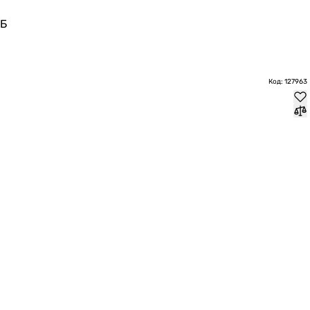
дБ
Код: 127963