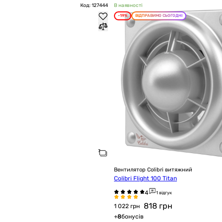
Код: 127444
В наявності
-19%
ВІДПРАВИМО СЬОГОДНІ
Вентилятор Colibri витяжний
Colibri Flight 100 Titan
1 відгук
818
грн
1 022 грн
+
8
бонусів