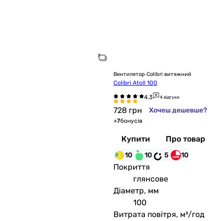
Вентилятор Colibri витяжний
Colibri Atoll 100
4 відгуки
728
грн
Хочеш дешевше?
+
7
бонусів
Купити
Про товар
10
10
5
10
Покриття
глянсове
Діаметр, мм
100
Витрата повітря, м³/год