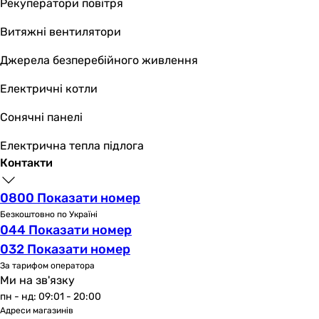
Висота передньої панелі
Рекуператори повітря
146 мм
Витяжні вентилятори
141 мм
136 мм
Джерела безперебійного живлення
Глибина передньої панелі
Електричні котли
43 мм
13 мм
Сонячні панелі
43 мм
Вага
Електрична тепла підлога
-
Контакти
0.47 кг
-
0800 Показати номер
Габарити в упаковці
Безкоштовно по Україні
Ширина в упаковці
044 Показати номер
150 мм
032 Показати номер
141 мм
За тарифом оператора
220 мм
Ми на зв'язку
Висота в упаковці
пн - нд: 09:01 - 20:00
Адреси магазинів
150 мм