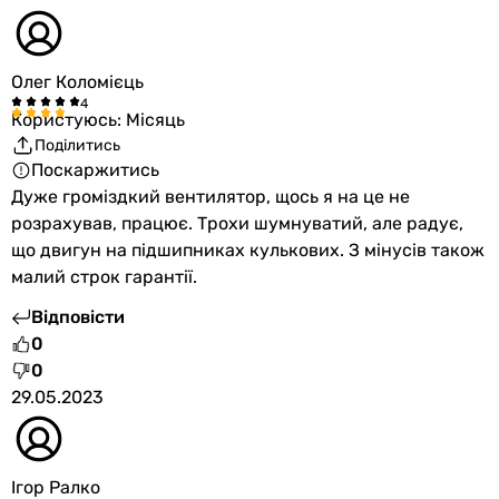
Характеристики, комплектація та фотографії Colibri Atoll 100
носять ознайомлювальний характер і можуть змінюватися
Олег Коломієць
виробником без повідомлення. Магазин не несе
відповідальності за зміни, внесені виробником.
Користуюсь: Місяць
Поділитись
Поскаржитись
Дуже громіздкий вентилятор, щось я на це не
розрахував, працює. Трохи шумнуватий, але радує,
що двигун на підшипниках кулькових. З мінусів також
малий строк гарантії.
Відповісти
0
0
29.05.2023
Ігор Ралко