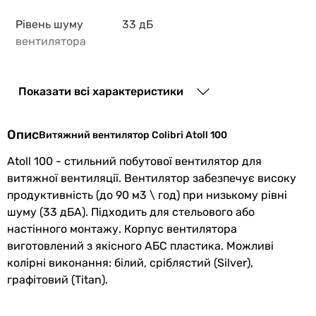
Рівень шуму
33 дБ
вентилятора
Шум від
стандартний (від 28 до 35
вентилятора
дБ)
Показати всі характеристики
Монтаж
настінний
,
стельовий
Опис
Витяжний вентилятор Colibri Atoll 100
вентилятора
Atoll 100 - стильний побутової вентилятор для
Тип
осьовий
витяжної вентиляції. Вентилятор забезпечує високу
продуктивність (до 90 м3 \ год) при низькому рівні
Особливості
двигун на кулькових
шуму (33 дБА). Підходить для стельового або
та функції
підшипниках
настінного монтажу. Корпус вентилятора
виготовлений з якісного АБС пластика. Можливі
Максимальна
40 °C
колірні виконання: білий, сріблястий (Silver),
температура
графітовий (Titan).
переміщуваного
повітря