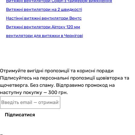
Витяжні вентилятори Colibri з таймером вимкнення
33 дБ
Витяжні вентилятори на 2 швидкості
34 дБ
Настінні витяжні вентилятори Вентс
33 дБ
Витяжні вентилятори Airroxy 120 мм
Шум від вентилятора
вентилятори для витяжки в Чернігові
стандартний (від 28 до 35 дБ)
стандартний (від 28 до 35 дБ)
стандартний (від 28 до 35 дБ)
Монтаж вентилятора
настінний, стельовий
Отримуйте вигідні пропозиції та корисні поради
настінний, стельовий
Підписуйтесь на персональні пропозиції щовівторка та
настінний, стельовий
щочетверга. Без спаму. Відправимо промокод на
Тип
наступну покупку — 300 грн.
осьовий
осьовий
осьовий
Підписатися
Особливості та функції
двигун на кулькових підшипниках