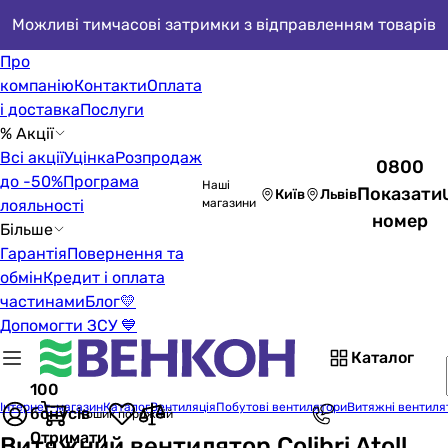
Можливі тимчасові затримки з відправленням товарів
Про
компанію
Контакти
Оплата
і доставка
Послуги
% Акції
Всі акції
Уцінка
Розпродаж
0800
до -50%
Програма
Наші
Показати
Київ
Львів
лояльності
магазини
номер
Більше
Гарантія
Повернення та
обмін
Кредит і оплата
частинами
Блог
💛
Допомогти ЗСУ 💙
Каталог
100
Інтернет-магазин
Каталог
Вентиляція
Побутові вентилятори
Витяжні вентиля
бонусів
Кошик порожній
Отримати
Витяжний вентилятор Colibri Atoll