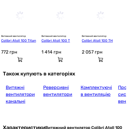
Витяжний вентилятор
Витяжний вентилятор
Витяжний вентилятор
Colibri Atoll 100 Titan
Colibri Atoll 100 T
Colibri Atoll 100 TH
772
грн
1 414
грн
2 057
грн
Також купують в категоріях
Витяжні
Реверсивні
Комплектуючі
Проє
вентилятори
вентилятори
в вентиляцію
сист
канальні
вент
Характеристики
Витяжний вентилятор Colibri Atoll 100