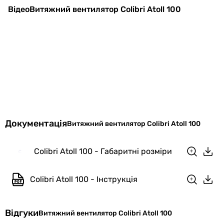
Відео
Витяжний вентилятор Colibri Atoll 100
Кількість
1 шт
швидкостей
Покриття
глянсове
Виробництво
Україна
Електроживлення
230В
Частота току
50 Гц
Документація
Витяжний вентилятор Colibri Atoll 100
Клас захисту
IP24
Colibri Atoll 100 - Габаритні розміри
Колекції
Colibri Atoll
Colibri Atoll 100 - Інструкція
EAN
5907641453132
Фізичні характеристики
Відгуки
Витяжний вентилятор Colibri Atoll 100