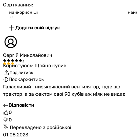
Габарити в упаковці
Сортування:
найкорисніші
най
Ширина в
150 мм
упаковці
Додати свій відгук
Висота в
150 мм
упаковці
Сергій Миколайович
Глибина в
100 мм
упаковці
Користуюсь: Щойно купив
Поділитись
Вага в упаковці
1 кг
Поскаржитись
Галасливий і низькоякісний вентилятор, гуде що
Гарантія
трактор, а за фактом свої 90 кубів аж ніяк не видає.
Гарантія
12 міс.
Відповісти
0
0
Побачили помилку в описі або характеристиках?
Повідомте нам про це!
Перекладено з російської
01.08.2023
Повідомити про помилку