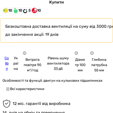
Купити
10
10
5
10
Безкоштовна доставка
вентиляції на суму від 3000 грн
до закінчення акції:
19 днів
Co
Ук
Рівень шуму
Витрата
Діаме
Глибина
lib
раї
вентилятора
повітря 90
тр 100
патрубка
ri
на
33 дБ
м³/год
мм
55 мм
Особливості та функції:
двигун на кулькових підшипниках
Всі характеристики
12 міс. гарантії від виробника
14
днів на обмін та повернення