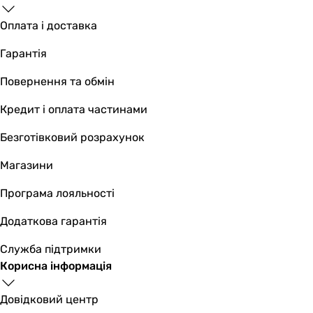
230В
Оплата і доставка
230В
230В
Гарантія
Номінальний струм
-
Повернення та обмін
0.085 А
Кредит і оплата частинами
-
Частота току
Безготівковий розрахунок
50 Гц
-
Магазини
50 Гц
Програма лояльності
Клас захисту
IP24
Додаткова гарантія
IP34
IP24
Служба підтримки
Колекції
Корисна інформація
Colibri Atoll
Домовент
Довідковий центр