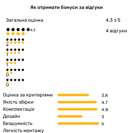
Діаметр
100 мм
Як отримати бонуси за відгуки
Глибина
55 мм
Загальна оцінка
4,3
з 5
патрубка
4 відгуки
Колір
білий
2
Ширина
146 мм
1
передньої
1
панелі
0
Висота
146 мм
0
передньої
панелі
Оцінка за критеріями
Якість збірки
Глибина
43 мм
Комплектація
передньої
Дизайн
панелі
Безшумність
Легкість монтажу