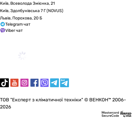
Київ, Всеволода Змієнка, 21
141 мм
Київ, Здолбунівська 7 Г (NOVUS)
330 мм
Львів, Порохова, 20 Б
Глибина в упаковці
Telegram чат
100 мм
Viber чат
104 мм
440 мм
Вага в упаковці
1 кг
0.47 кг
5.693 кг
Гарантія
Гарантія
12 міс.
-
ТОВ "Експерт з кліматичної техніки" © ВЕНКОН™ 2006-
12 міс.
2026