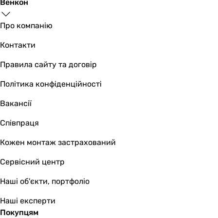
двигун на кулькових підшипниках
Венкон
двигун на кулькових підшипниках
Максимальна температура переміщуваного повітря
Про компанію
40 °C
Контакти
-
40 °C
Правила сайту та договір
Кількість швидкостей
Політика конфіденційності
1 шт
-
Вакансії
1 шт
Покриття
Співпраця
глянсове
Кожен монтаж застрахований
глянсове
глянсове
Сервісний центр
Виробництво
Україна
Наші об'єкти, портфоліо
Україна
Наші експерти
Україна
Покупцям
Електроживлення