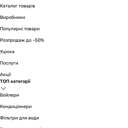
Colibri Flight
Каталог товарів
Фізичні характеристики
Діаметр
Виробники
100 мм
Популярні товари
100 мм
100 мм
Розпродаж до -50%
Глибина патрубка
55 мм
Уцінка
91 мм
Послуги
55 мм
Колір
Акції
білий
ТОП категорії
білий
білий
Бойлери
Ширина передньої панелі
Кондиціонери
146 мм
141 мм
Фільтри для води
136 мм