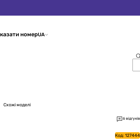
казати номер
UA
Схожі моделі
6 відгуків
Код:
127444