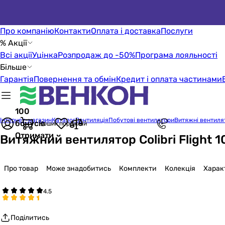
Про компанію
Контакти
Оплата і доставка
Послуги
% Акції
Всі акції
Уцінка
Розпродаж до -50%
Програма лояльності
Більше
Гарантія
Повернення та обмін
Кредит і оплата частинами
100
Інтернет-магазин
Каталог
Вентиляція
Побутові вентилятори
Витяжні вентиля
бонусів
Кошик порожній
Отримати
Витяжний вентилятор Colibri Flight 1
Про товар
Може знадобитись
Комплекти
Колекція
Харак
Поділитись