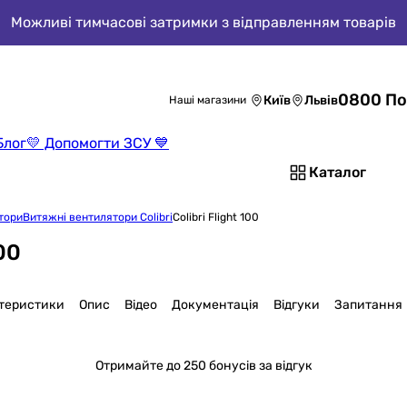
Можливі тимчасові затримки з відправленням товарів
0800 По
Київ
Львів
Наші магазини
Блог
💛 Допомогти ЗСУ 💙
Каталог
тори
Витяжні вентилятори Colibri
Colibri Flight 100
00
теристики
Опис
Відео
Документація
Відгуки
Запитання
Отримайте
до 250 бонусів за відгук