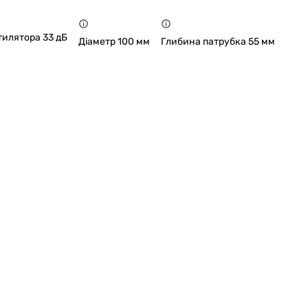
тилятора 33 дБ
Діаметр 100 мм
Глибина патрубка 55 мм