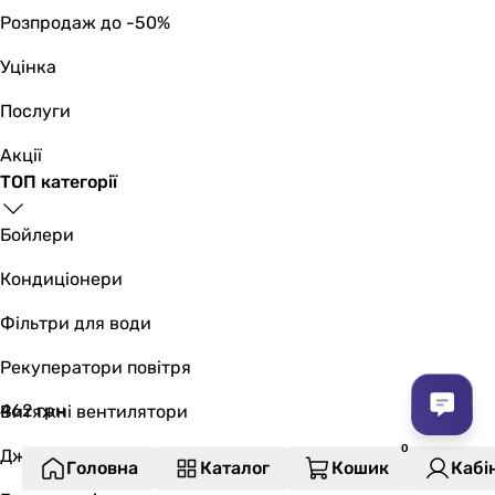
Вага в упаковці
Розпродаж до -50%
0.54 кг
0.53 кг
Уцінка
Гарантія
Послуги
Гарантія
24 міс.
Акції
24 міс.
ТОП категорії
Бойлери
Кондиціонери
Фільтри для води
Рекуператори повітря
462
грн
Витяжні вентилятори
Джерела безперебійного живлення
Головна
Каталог
Кошик
Кабі