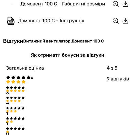
Домовент 100 С - Габаритні розміри
Діаметр
100 мм
Домовент 100 С - Інструкція
Глибина
96 мм
патрубка
Відгуки
Витяжний вентилятор Домовент 100 С
Колір
білий
Як отримати бонуси за відгуки
Ширина
150 мм
передньої
Загальна оцінка
4
з 5
панелі
9 відгуків
Висота
150 мм
3
передньої
панелі
4
1
Глибина
12 мм
передньої
1
панелі
0