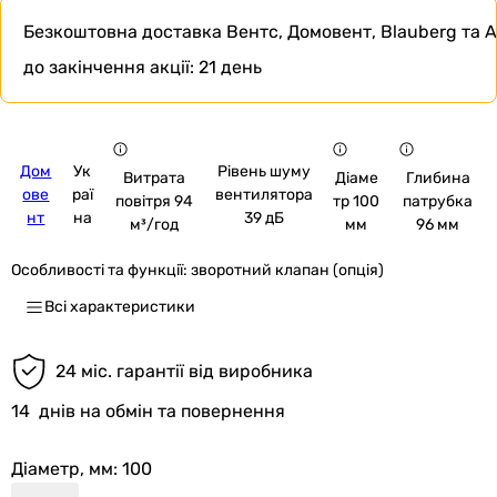
Безкоштовна доставка
Вентс, Домовент, Blauberg та A
до закінчення акції:
21 день
Дом
Ук
Рівень шуму
Витрата
Діаме
Глибина
ове
раї
вентилятора
повітря 94
тр 100
патрубка
нт
на
39 дБ
м³/год
мм
96 мм
Особливості та функції:
зворотний клапан (опція)
Всі характеристики
24 міс. гарантії від виробника
14
днів на обмін та повернення
Діаметр, мм
: 100