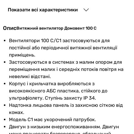
Монтаж
настінний
Показати всі характеристики
вентилятора
Опис
Витяжний вентилятор Домовент 100 С
Тип
осьовий
Вентилятори 100 С/С1 застосовуються для
Особливості
зворотний клапан (опція)
постійної або періодичної витяжної вентиляції
та функції
приміщень.
Застосовуються в системах з малим опором для
Додатково
сітка від комах
переміщення малих і середніх потоків повітря на
невеликі відстані.
Мінімальна
5 °C
Корпус і крильчатка виробляються з
температура
високоякісного АБС пластика, стійкого до
переміщуваного
ультрафіолету. Ступінь захисту IP 34.
повітря
Надтонка лицьова панель із захисною сіткою від
комах.
Максимальна
40 °C
Модель С1 має укорочений патрубок.
температура
Двигун з низьким енергоспоживанням. Двигун
переміщуваного
може працювати безперервно, обладнаний