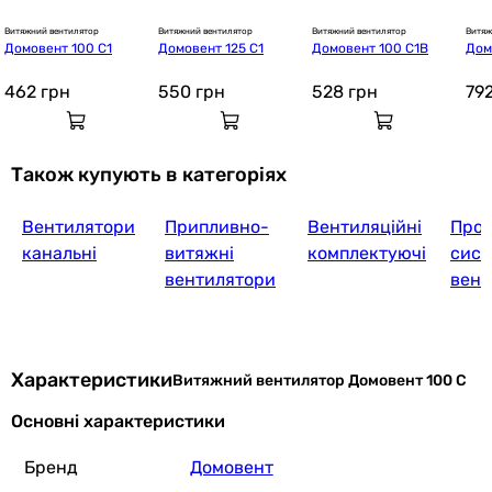
Витяжний вентилятор
Витяжний вентилятор
Витяжний вентилятор
Витяж
Домовент 100 С1
Домовент 125 С1
Домовент 100 С1В
Дом
462
грн
550
грн
528
грн
79
Також купують в категоріях
Вентилятори
Припливно-
Вентиляційні
Проє
канальні
витяжні
комплектуючі
сист
вентилятори
вент
Характеристики
Витяжний вентилятор Домовент 100 С
Основні характеристики
Бренд
Домовент