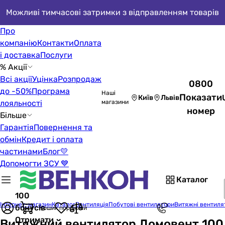
Можливі тимчасові затримки з відправленням товарів
Про
компанію
Контакти
Оплата
і доставка
Послуги
% Акції
Всі акції
Уцінка
Розпродаж
0800
до -50%
Програма
Наші
Показати
Київ
Львів
лояльності
магазини
номер
Більше
Гарантія
Повернення та
обмін
Кредит і оплата
частинами
Блог
💛
Допомогти ЗСУ 💙
Каталог
100
Інтернет-магазин
Каталог
Вентиляція
Побутові вентилятори
Витяжні вентиля
бонусів
Кошик порожній
Отримати
Витяжний вентилятор Домовент 100