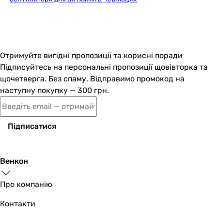
5 °C
5 °C
Максимальна температура переміщуваного повітря
40 °C
40 °C
Отримуйте вигідні пропозиції та корисні поради
Кількість швидкостей
Підписуйтесь на персональні пропозиції щовівторка та
1 шт
щочетверга. Без спаму. Відправимо промокод на
1 шт
наступну покупку — 300 грн.
Покриття
глянсове
глянсове
Підписатися
Виробництво
Україна
Україна
Венкон
Електроживлення
230В
Про компанію
230В
Частота току
Контакти
50 Гц