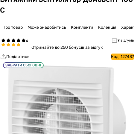
С
Про товар
Може знадобитись
Комплекти
Колекція
Харак
9 відгуків
Отримайте
до 250 бонусів за відгук
Поділитись
Код:
127437
ЗАБРАТИ СЬОГОДНІ