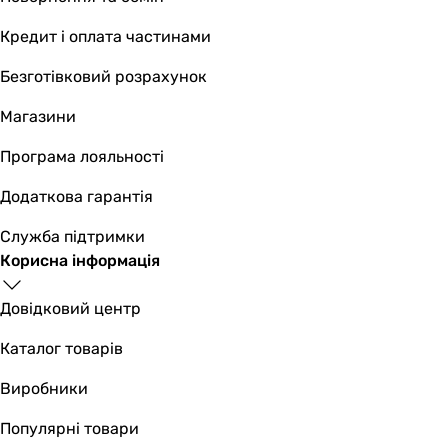
150 мм
Кредит і оплата частинами
150 мм
Висота передньої панелі
Безготівковий розрахунок
150 мм
150 мм
Магазини
Глибина передньої панелі
Програма лояльності
12 мм
12 мм
Додаткова гарантія
Габарити в упаковці
Служба підтримки
Ширина в упаковці
Корисна інформація
105 мм
200 мм
Довідковий центр
Висота в упаковці
159 мм
Каталог товарів
150 мм
Глибина в упаковці
Виробники
144 мм
Популярні товари
200 мм