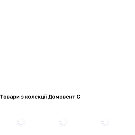
Товари з колекції Домовент С