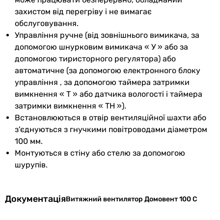
повітря
захистом від перегріву і не вимагає
обслуговування.
Кількість
1 шт
Управління ручне (від зовнішнього вимикача, за
швидкостей
допомогою шнурковим вимикача « У » або за
допомогою тиристорного регулятора) або
Покриття
глянсове
автоматичне (за допомогою електронного блоку
управління , за допомогою таймера затримки
Виробництво
Україна
вимкнення « Т » або датчика вологості і таймера
Електроживлення
230В
затримки вимкнення « ТН »).
Встановлюються в отвір вентиляційної шахти або
Частота току
50 Гц
з'єднуються з гнучкими повітроводами діаметром
100 мм.
Клас захисту
IP34
Монтуються в стіну або стелю за допомогою
шурупів.
Колекції
Домовент С
EAN
4823016228437
Документація
Витяжний вентилятор Домовент 100 С
Фізичні характеристики