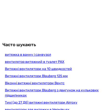
39 дБ
Шум від вентилятора
гучний (від 36 дБ)
гучний (від 36 дБ)
Монтаж вентилятора
настінний
настінний
Часто шукають
Тип
витяжка в ванну і санвузол
осьовий
осьовий
вентилятор витяжний в туалет PAX
Особливості та функції
Витяжні вентилятори на 10 швидкостей
зворотний клапан (опція)
Витяжні вентилятори Blauberg 125 мм
зворотний клапан (опція)
Віконні витяжні вентилятори Вентс
Додатково
Витяжні вентилятори Blauberg з двигуном на кулькових
сітка від комах
підшипниках
сітка від комах
Тихі (до 27 Дб) витяжні вентилятори Airroxy
Мінімальна температура переміщуваного повітря
вентилятори для витяжки в Чернівцях