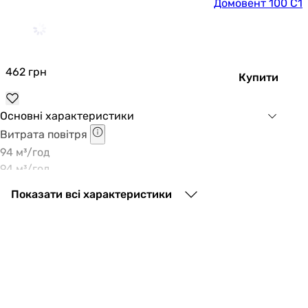
Домовент 100 С1
462
грн
Купити
Основні характеристики
Витрата повітря
94 м³/год
94 м³/год
Рекомендована площа приміщення
Показати всі характеристики
5 м²
5 м²
Споживана потужність
14 Вт
14 Вт
Рівень шуму вентилятора
39 дБ