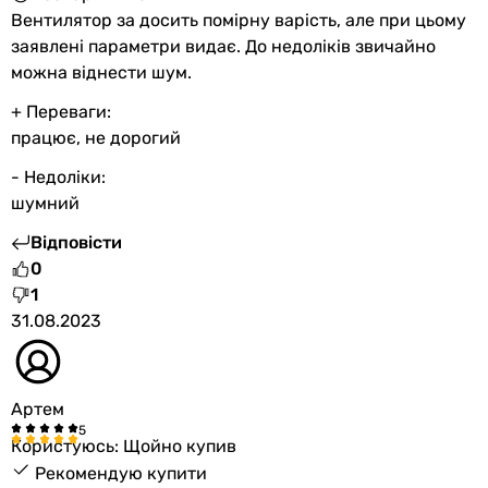
Вентилятор за досить помірну варість, але при цьому
Повідомити про помилку
заявлені параметри видає. До недоліків звичайно
Характеристики, комплектація та фотографії Домовент 100 С
можна віднести шум.
носять ознайомлювальний характер і можуть змінюватися
+ Переваги:
виробником без повідомлення. Магазин не несе
працює, не дорогий
відповідальності за зміни, внесені виробником.
- Недоліки:
шумний
Відповісти
0
1
31.08.2023
Артем
Користуюсь: Щойно купив
Рекомендую купити