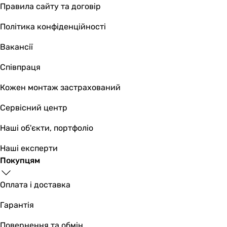
Правила сайту та договір
50 Гц
Клас захисту
Політика конфіденційності
IP34
IP34
Вакансії
Колекції
Співпраця
Домовент С
Домовент С
Кожен монтаж застрахований
Фізичні характеристики
Діаметр
Сервісний центр
100 мм
Наші об'єкти, портфоліо
100 мм
Глибина патрубка
Наші експерти
96 мм
Покупцям
81 мм
Колір
Оплата і доставка
білий
Гарантія
білий
Ширина передньої панелі
Повернення та обмін