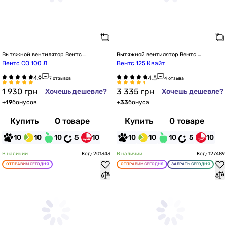
Вытяжной вентилятор Вентс 
Вытяжной вентилятор Вентс 
настенный
настенный
Вентс СО 100 Л
Вентс 125 Квайт
7 отзывов
4 отзыва
1 930
грн
3 335
грн
Хочешь дешевле?
Хочешь дешевле?
+
19
бонусов
+
33
бонуса
Купить
О товаре
Купить
О товаре
10
10
10
5
10
10
10
10
5
10
В наличии
Код: 201343
В наличии
Код: 127489
ОТПРАВИМ СЕГОДНЯ
ОТПРАВИМ СЕГОДНЯ
ЗАБРАТЬ СЕГОДНЯ