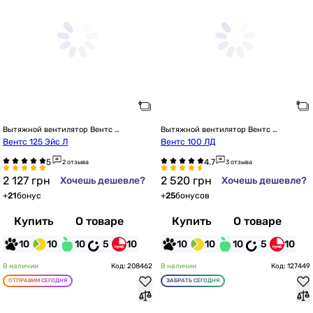
Вытяжной вентилятор Вентс 
Вытяжной вентилятор Вентс 
настенный
настенный
Вентс 125 Эйс Л
Вентс 100 ЛД
2 отзыва
3 отзыва
2 127
грн
2 520
грн
Хочешь дешевле?
Хочешь дешевле?
+
21
бонус
+
25
бонусов
Купить
О товаре
Купить
О товаре
10
10
10
5
10
10
10
10
5
10
В наличии
Код: 208462
В наличии
Код: 127449
ОТПРАВИМ СЕГОДНЯ
ЗАБРАТЬ СЕГОДНЯ