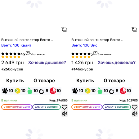
Вытяжной вентилятор Вентс 
Вытяжной вентилятор Вентс 
настенный
настенный
Вентс 100 Квайт
Вентс 100 Эйс
16 отзывов
8 отзывов
2 649
грн
1 426
грн
Хочешь дешевле?
Хочешь дешевле?
+
26
бонусов
+
14
бонусов
Купить
О товаре
Купить
О товаре
10
10
10
5
10
10
10
10
5
10
В наличии
Код: 296085
В наличии
Код: 202905
ОТПРАВИМ СЕГОДНЯ
ЗАБРАТЬ СЕГОДНЯ
ОТПРАВИМ СЕГОДНЯ
ЗАБРАТЬ СЕГОДНЯ