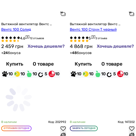
Вытяжной вентилятор Вентс 
Вытяжной вентилятор Вентс 
настенный
настенный
Вентс 100 Солид
Вентс 100 Стоун Т черный
12 отзывов
2 отзыва
2 459
грн
4 868
грн
Хочешь дешевле?
Хочешь дешевле?
+
24
бонуса
+
48
бонусов
Купить
О товаре
Купить
О товаре
10
10
10
5
10
10
10
10
5
10
В наличии
Код: 202992
В наличии
Код: 147202
ОТПРАВИМ СЕГОДНЯ
ЗАБРАТЬ СЕГОДНЯ