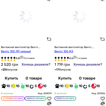
Вытяжной вентилятор Вентс 
Вытяжной вентилятор Вентс 
настенный
настенный
Вентс 100 ЛД черный
Вентс 100 М3
13 отзывов
7 отзывов
2 520
грн
1 719
грн
Хочешь дешевле?
Хочешь дешевле?
+
25
бонусов
+
17
бонусов
Купить
О товаре
Купить
О товаре
10
10
10
5
10
10
10
10
5
10
В наличии
Код: 204074
В наличии
Код: 201356
ОТПРАВИМ СЕГОДНЯ
ЗАБРАТЬ СЕГОДНЯ
ЗАБРАТЬ СЕГОДНЯ