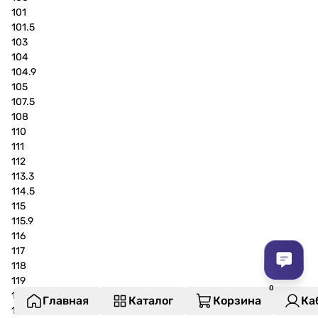
101
101.5
103
104
104.9
105
107.5
108
110
111
112
113.3
114.5
115
115.9
116
117
118
119
119.5
Главная
Каталог
Корзина
Ка
120