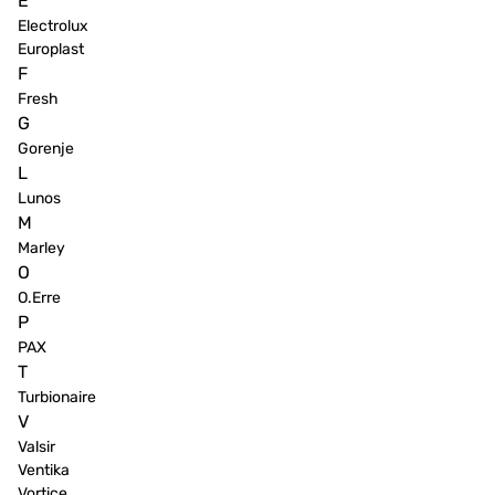
E
Electrolux
Europlast
F
Fresh
G
Gorenje
L
Lunos
M
Marley
O
O.Erre
P
PAX
T
Turbionaire
V
Valsir
Ventika
Vortice