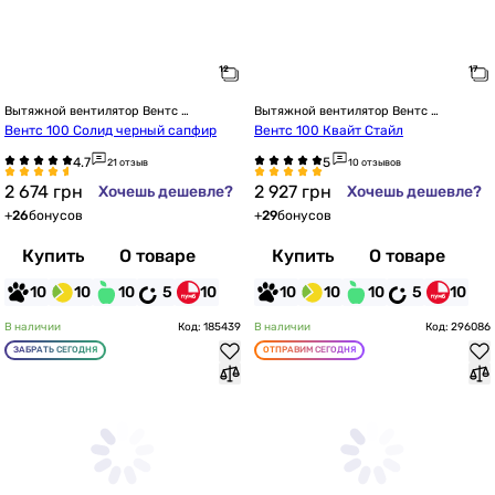
Вытяжной вентилятор Вентс 
Вытяжной вентилятор Вентс 
настенный
настенный
Вентс 100 Солид черный сапфир
Вентс 100 Квайт Стайл
21 отзыв
10 отзывов
2 674
грн
2 927
грн
Хочешь дешевле?
Хочешь дешевле?
+
26
бонусов
+
29
бонусов
Купить
О товаре
Купить
О товаре
10
10
10
5
10
10
10
10
5
10
В наличии
Код: 185439
В наличии
Код: 296086
ЗАБРАТЬ СЕГОДНЯ
ОТПРАВИМ СЕГОДНЯ