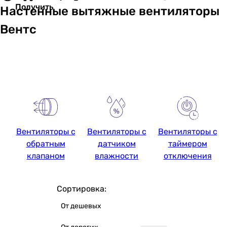
Получить
Настенные вытяжные вентиляторы
Вентс
Вентиляторы с
Вентиляторы с
Вентиляторы с
обратным
датчиком
таймером
клапаном
влажности
отключения
Сортировка:
От дешевых