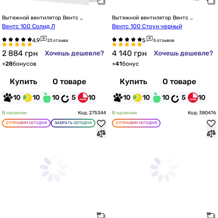
Вытяжной вентилятор Вентс 
Вытяжной вентилятор Вентс 
настенный
настенный
Вентс 100 Солид Л
Вентс 100 Стоун черный
23 отзыва
5 отзывов
2 884
грн
4 140
грн
Хочешь дешевле?
Хочешь дешевле?
+
28
бонусов
+
41
бонус
Купить
О товаре
Купить
О товаре
10
10
10
5
10
10
10
10
5
10
В наличии
Код: 275344
В наличии
Код: 380476
ОТПРАВИМ СЕГОДНЯ
ЗАБРАТЬ СЕГОДНЯ
ОТПРАВИМ СЕГОДНЯ