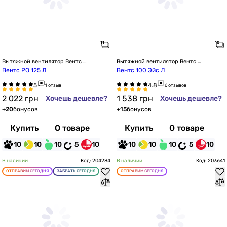
Вытяжной вентилятор Вентс 
Вытяжной вентилятор Вентс 
настенный
настенный
Вентс РО 125 Л
Вентс 100 Эйс Л
1 отзыв
6 отзывов
2 022
грн
1 538
грн
Хочешь дешевле?
Хочешь дешевле?
+
20
бонусов
+
15
бонусов
Купить
О товаре
Купить
О товаре
10
10
10
5
10
10
10
10
5
10
В наличии
Код: 204284
В наличии
Код: 203641
ОТПРАВИМ СЕГОДНЯ
ЗАБРАТЬ СЕГОДНЯ
ОТПРАВИМ СЕГОДНЯ