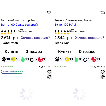
Вытяжной вентилятор Вентс 
Вытяжной вентилятор Вентс 
настенный
настенный
Вентс 100 Солид бежевый
Вентс 100 МА Л
4 отзыва
6 отзывов
2 674
грн
2 344
грн
Хочешь дешевле?
Хочешь дешевле?
+
26
бонусов
+
23
бонуса
Купить
О товаре
Купить
О товаре
10
10
10
5
10
10
10
10
5
10
В наличии
Код: 127472
В наличии
Код: 380475
ЗАБРАТЬ СЕГОДНЯ