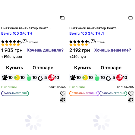
Вытяжной вентилятор Вентс 
Вытяжной вентилятор Вентс 
настенный
настенный
Вентс 100 Эйс ТН
Вентс 100 Эйс ТН Л
3 отзыва
1 отзыв
1 983
грн
2 192
грн
Хочешь дешевле?
Хочешь дешевле?
+
19
бонусов
+
21
бонус
Купить
О товаре
Купить
О товаре
10
10
10
5
10
10
10
10
5
10
В наличии
Код: 201365
В наличии
Код: 147305
ЗАБРАТЬ СЕГОДНЯ
ОТПРАВИМ СЕГОДНЯ
ЗАБРАТЬ СЕГОДНЯ