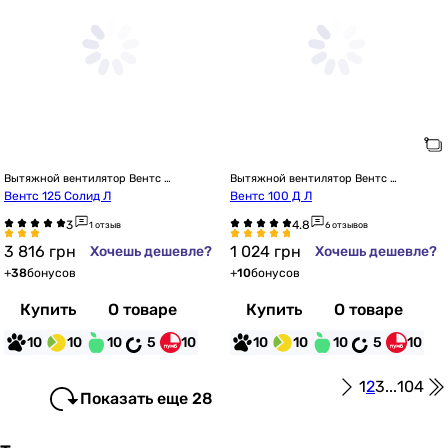
Вытяжной вентилятор Вентс 
Вытяжной вентилятор Вентс 
настенный
настенный
Вентс 125 Солид Л
Вентс 100 Д Л
1 отзыв
6 отзывов
3 816
грн
1 024
грн
Хочешь дешевле?
Хочешь дешевле?
+
38
бонусов
+
10
бонусов
Купить
О товаре
Купить
О товаре
10
10
10
5
10
10
10
10
5
10
1
2
3
...
104
Показать еще 28