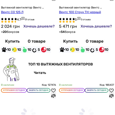
Вытяжной вентилятор Вентс 
Вытяжной вентилятор Вентс 
настенный
настенный
Вентс СО 125 Л
Вентс 100 Стоун ТН черный
31 отзыв
3 отзыва
2 024
грн
5 471
грн
Хочешь дешевле?
Хочешь дешевле?
+
20
бонусов
+
54
бонуса
Купить
О товаре
Купить
О товаре
10
10
10
5
10
10
10
10
5
10
ТОП 10 ВЫТЯЖНЫХ ВЕНТИЛЯТОРОВ
Читать
В наличии
Код: 127476
В наличии
Код: 185437
ОТПРАВИМ СЕГОДНЯ
ЗАБРАТЬ СЕГОДНЯ
ОТПРАВИМ СЕГОДНЯ
ЗАБРАТЬ СЕГОДНЯ