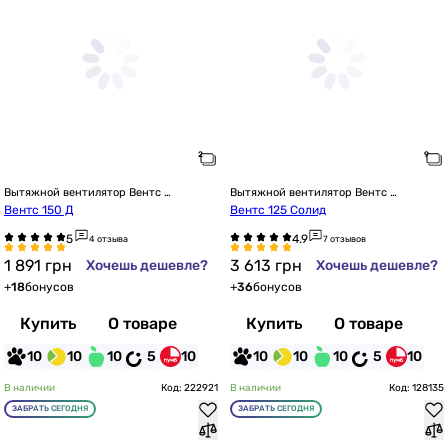
Вытяжной вентилятор Вентс 
Вытяжной вентилятор Вентс 
настенный
настенный
Вентс 150 Д
Вентс 125 Солид
4 отзыва
7 отзывов
1 891
грн
3 613
грн
Хочешь дешевле?
Хочешь дешевле?
+
18
бонусов
+
36
бонусов
Купить
О товаре
Купить
О товаре
10
10
10
5
10
10
10
10
5
10
В наличии
Код: 222921
В наличии
Код: 128135
ЗАБРАТЬ СЕГОДНЯ
ЗАБРАТЬ СЕГОДНЯ