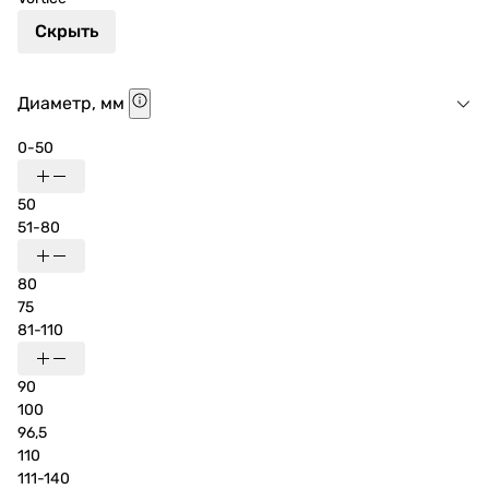
Скрыть
Диаметр, мм
0-50
50
51-80
80
75
81-110
90
100
96,5
110
111-140