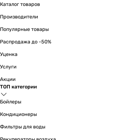
для умывальника
Каталог товаров
Тип
Производители
одинарный сифон
одинарный сифон
Популярные товары
одинарный сифон
одинарный сифон
Распродажа до -50%
одинарный сифон
Уценка
одинарный сифон
одинарный сифон
Услуги
одинарный сифон
одинарный сифон
Акции
одинарный сифон
ТОП категории
одинарный сифон
Вид сифона
Бойлеры
бутылочный
Кондиционеры
бутылочный
бутылочный
Фильтры для воды
бутылочный
бутылочный
Рекуператоры воздуха