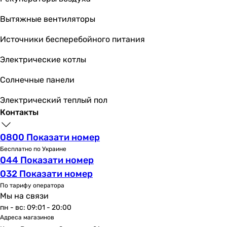
бутылочный
Вытяжные вентиляторы
бутылочный
бутылочный
Источники бесперебойного питания
бутылочный
бутылочный
Электрические котлы
бутылочный
Солнечные панели
Высота столба гидрозатвора
-
Электрический теплый пол
-
Контакты
-
50 мм
0800 Показати номер
50 мм
Бесплатно по Украине
50 мм
044 Показати номер
50 мм
032 Показати номер
-
По тарифу оператора
-
Мы на связи
-
пн - вс: 09:01 - 20:00
-
Адреса магазинов
Перелив