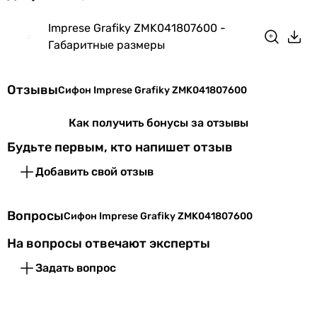
Особенности
без горловины, вертикальный
модели
сифон
Imprese Grafiky ZMK041807600 -
Габаритные размеры
Гидрозатвор
мокрый
Форма
классический
Отзывы
Сифон Imprese Grafiky ZMK041807600
Материал
латунь
Как получить бонусы за отзывы
Будьте первым, кто напишет отзыв
Производство
Чешская Республика
Добавить свой отзыв
Коллекции
Imprese GRAFIKY
Вопросы
Физические характеристики
Сифон Imprese Grafiky ZMK041807600
На вопросы отвечают эксперты
Цвет
черный
Задать вопрос
Гарантия
Гарантия
60 мес.