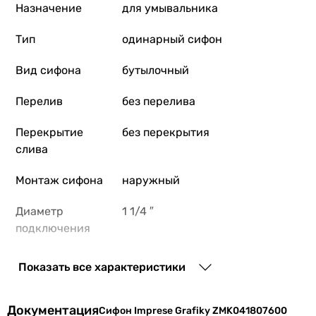
Назначение
для умывальника
Тип
одинарный сифон
Вид сифона
бутылочный
Перелив
без перелива
Перекрытие
без перекрытия
слива
Монтаж сифона
наружный
Диаметр
1 1/4 ″
подключения
Диаметр
80 мм
Показать все характеристики
подключения к
канализации
Документация
Сифон Imprese Grafiky ZMK041807600