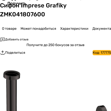
Получить
Сифон Imprese Grafiky
ZMK041807600
О товаре
Может понадобиться
Характеристики
Документ
Добавить отзыв
Получите
до 250 бонусов за отзыв
Поделиться
Код:
177775