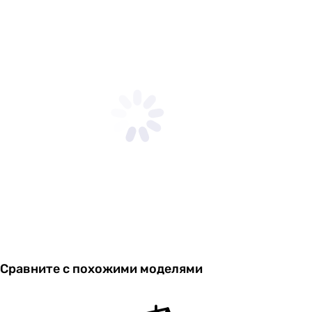
Увидели ошибку в описании или характеристиках?
Сообщите нам об этом!
Сообщить об ошибке
Характеристики, комплектация и фотографии Imprese
Grafiky ZMK041807600 носят ознакомительный характер и
могут изменяться производителем без уведомления.
Магазин не несет ответственности за изменения,
внесенные производителем.
Сравните с похожими моделями