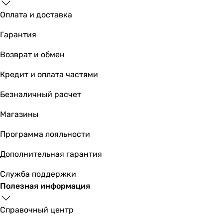
Kludi 101050500
Оплата и доставка
Гарантия
1 060
грн
Возврат и обмен
Купить
Кредит и оплата частями
Основные характеристики
Безналичный расчет
Назначение
для умывальника
Магазины
для умывальника
для умывальника
Программа лояльности
для умывальника
Дополнительная гарантия
для умывальника
для умывальника
Служба поддержки
для умывальника
Полезная информация
для умывальника
для умывальника
Справочный центр
для умывальника