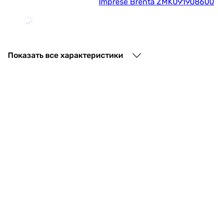
Imprese Brenta ZMK091908600
4 140
грн
Купить
Показать все характеристики
Alcaplast A401
2 985
грн
Купить
Alcaplast A431
1 270
грн
Купить