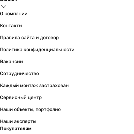
О компании
2 100
грн
Купить
Контакты
Viega 5753 100674
Правила сайта и договор
Политика конфиденциальности
Вакансии
1 885
грн
Купить
Сотрудничество
Ghidini Melania Ø32 х 1 1/4″ (489114)
Каждый монтаж застрахован
Сервисный центр
Наши объекты, портфолио
2 274
грн
Купить
Наши эксперты
Покупателям