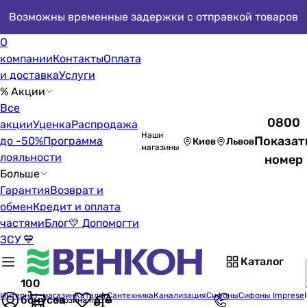
Возможны временные задержки с отправкой товаров
О
компании
Контакты
Оплата
и доставка
Услуги
% Акции
Все
0800
акции
Уценка
Распродажа
Наши
Показат
до -50%
Программа
Киев
Львов
магазины
лояльности
номер
Больше
Гарантия
Возврат и
обмен
Кредит и оплата
частями
Блог
💛 Допомогти
ЗСУ 💙
Каталог
100
Интернет-магазин
Каталог
Сантехника
Канализация
Сифоны
Сифоны Imprese
бонусов
Корзина пуста