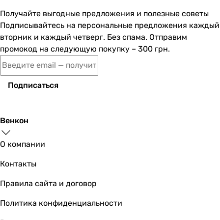
1/2 ″
Получайте выгодные предложения и полезные советы
1/2 ″
Подписывайтесь на персональные предложения каждый
1/2 ″
вторник и каждый четверг. Без спама. Отправим
1/2 ″
промокод на следующую покупку – 300 грн.
1/2 ″
1/2 ″
1/2 ″
1/2 ″
Подписаться
1/2 ″
1/2 ″
Коллекции
Венкон
Valtice
Bilovec
О компании
Pivot
Контакты
Pivot
Pivot
Правила сайта и договор
Grand
-
Политика конфиденциальности
Violik