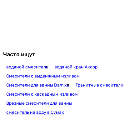
латунь
латунь
латунь
латунь
Производство
Чешская Республика
Чешская Республика
Часто ищут
Чешская Республика
Чешская Республика
водяной смеситель
водяной кран Аксор
Чешская Республика
Смесители с выдвижным изливом
Чешская Республика
Смесители для ванны Damixa
Гранитные смесители
Чешская Республика
Смесители с каскадным изливом
Чешская Республика
Врезные смесители для ванны
Чешская Республика
Чешская Республика
смеситель на воду в Сумах
Чешская Республика
Диаметр подключения
1/2 ″