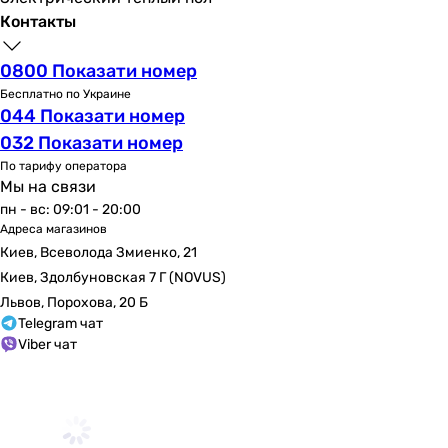
259 мм
Контакты
179 мм
240 мм
0800 Показати номер
269 мм
Бесплатно по Украине
306 мм
044 Показати номер
289 мм
032 Показати номер
235 мм
По тарифу оператора
316 мм
Мы на связи
Длина излива
пн - вс: 09:01 - 20:00
185 мм
Адреса магазинов
191 мм
Киев, Всеволода Змиенко, 21
194 мм
Киев, Здолбуновская 7 Г (NOVUS)
191 мм
Львов, Порохова, 20 Б
Telegram чат
214 мм
Viber чат
175 мм
202 мм
210 мм
204 мм
184 мм