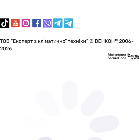
213 мм
Ширина
-
-
-
ТОВ "Експерт з кліматичної техніки" © ВЕНКОН™ 2006-
-
2026
-
100 мм
-
96 мм
100 мм
-
132 мм
Глубина
-
-
-
239 мм