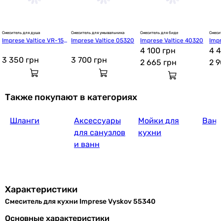
Смеситель для душа
Смеситель для умывальника
Смеситель для биде
Смеси
Imprese Valtice VR-153
Imprese Valtice 05320
Imprese Valtice 40320
Imp
1 544
грн
Купить
20(Z)
4 100 грн
40Z
4 
3 350
грн
3 700
грн
2 665
грн
2 
Imprese 55450
Также покупают в категориях
Шланги
Аксессуары
Мойки для
Ван
5 520
грн
Купить
для санузлов
кухни
и ванн
Imprese Violik f03410801AA
Характеристики
Смеситель для кухни Imprese Vyskov 55340
4 800
грн
Купить
Основные характеристики