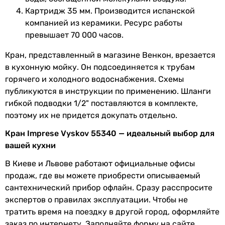
глянцевая
Глубина в
140 мм
Картридж 35 мм. Производится испанской
глянцевая
упаковке
компанией из керамики. Ресурс работы
глянцевая
превышает 70 000 часов.
Вес в упаковке
3.2 кг
Монтаж
врезной
Кран, представленный в магазине Венкон, врезается
врезной
в кухонную мойку. Он подсоединяется к трубам
Гарантия
врезной
горячего и холодного водоснабжения. Схемы
Гарантия
60 мес.
врезной
публикуются в инструкции по применению. Шланги
врезной
гибкой подводки 1/2" поставляются в комплекте,
Увидели ошибку в описании или характеристиках?
врезной
поэтому их не придется докупать отдельно.
Сообщите нам об этом!
врезной
Кран Imprese Vyskov 55340 — идеальный выбор для
врезной
Сообщить об ошибке
вашей кухни
врезной
Характеристики, комплектация и фотографии Imprese
врезной
В Киеве и Львове работают официальные офисы
Vyskov 55340 носят ознакомительный характер и могут
врезной
продаж, где вы можете приобрести описываемый
изменяться производителем без уведомления. Магазин не
Управление
сантехнический прибор офлайн. Сразу расспросите
несет ответственности за изменения, внесенные
однорычажный
экспертов о правилах эксплуатации. Чтобы не
производителем.
однорычажный
тратить время на поездку в другой город, оформляйте
однорычажный
заказ по интернету. Заполняйте форму на сайте