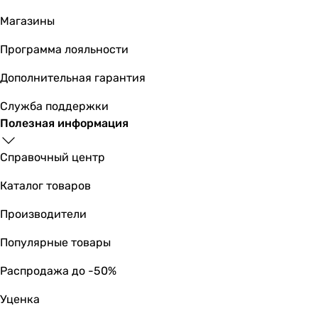
35 см
Магазины
35 см
-
Программа лояльности
-
Дополнительная гарантия
-
40 см
Служба поддержки
35 см
Полезная информация
40 см
Дополнительно
Справочный центр
-
-
Каталог товаров
керамический картридж
Производители
гибкие шланги подвода воды
гибкие шланги подвода воды
Популярные товары
-
-
Распродажа до -50%
гибкие шланги подвода воды
Уценка
гибкие шланги подвода воды