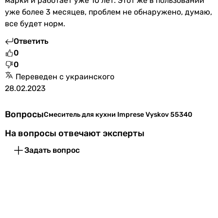
марки и работает уже 10 лет. Этот же в пользовании
-
уже более 3 месяцев, проблем не обнаружено, думаю,
-
все будет норм.
-
-
Ответить
-
0
-
0
Подключение
Переведен с украинского
к водопроводу
28.02.2023
к водопроводу
к водопроводу
Вопросы
Смеситель для кухни Imprese Vyskov 55340
к водопроводу
к водопроводу
На вопросы отвечают эксперты
к водопроводу
Задать вопрос
к водопроводу
к водопроводу
к водопроводу
к водопроводу
к водопроводу
Размер картриджа смесителя