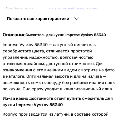
15 400
грн
Особенности
картриджный смеситель
Купить
смесителя
Показать все характеристики
Основные характеристики
Подключение
к водопроводу
Назначение
Описание
Смеситель для кухни Imprese Vyskov 55340
для кухни
Размер
35 мм
для кухни
картриджа
Imprese Vyskov 55340 — латунный смеситель
для кухни
смесителя
серебристого цвета, отличается простотой
для кухни
управления, надежностью, долговечностью,
Материал
латунь
для кухни
стильным дизайном, доступной стоимостью. Для
для кухни
ознакомления с его внешним видом смотрите на фото
Производство
Чешская Республика
для кухни
в каталоге. Оптимальная высота и длина излива —
для кухни
возможность помыть посуду без разбрызгивания воды
Диаметр
1/2 ″
для кухни
по кухне. Она сразу уходит в канализационный слив.
подключения
для кухни
Из-за каких достоинств стоит купить смеситель для
для кухни
Коллекции
Valtice
кухни Imprese Vyskov 55340
Тип
смеситель
Корпус производится из латуни, в составе которой
Комплектация
аэратор