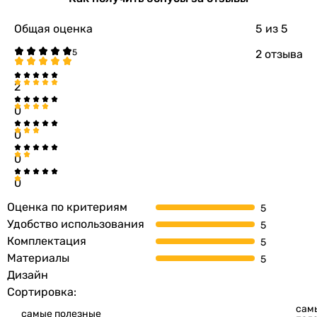
поворотный
поворотный
Общая оценка
5
из 5
Форма излива
2 отзыва
Г-образный
Г-образный
2
Г-образный
Г-образный
0
Г-образный
0
U-образный
U-образный
0
Г-образный
0
U-образный
Оценка по критериям
U-образный
Удобство использования
Г-образный, дизайнерская
Комплектация
Переключатель ванна/душ
Материалы
-
Дизайн
-
Сортировка:
-
-
сам
самые полезные