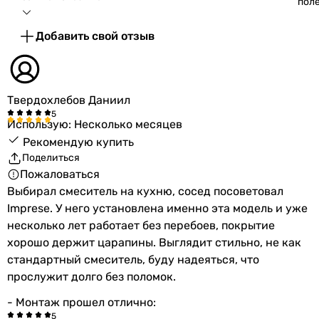
пол
-
-
Добавить свой отзыв
-
-
-
-
Твердохлебов Даниил
-
Использую: Несколько месяцев
Оснащение
Рекомендую купить
аэратор
Поделиться
аэратор
Пожаловаться
аэратор
Выбирал смеситель на кухню, сосед посоветовал
аэратор
Imprese. У него установлена именно эта модель и уже
аэратор
несколько лет работает без перебоев, покрытие
аэратор
хорошо держит царапины. Выглядит стильно, не как
аэратор
стандартный смеситель, буду надеяться, что
аэратор
прослужит долго без поломок.
аэратор
аэратор
- Монтаж прошел отлично:
аэратор