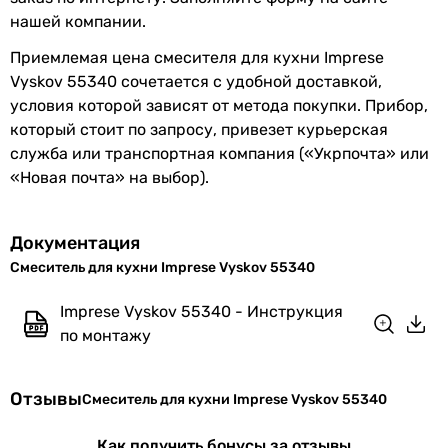
однорычажный
нашей компании.
однорычажный
Приемлемая цена смесителя для кухни Imprese
однорычажный
Vyskov 55340 сочетается с удобной доставкой,
однорычажный
условия которой зависят от метода покупки. Прибор,
однорычажный
который стоит по запросу, привезет курьерская
однорычажный
служба или транспортная компания («Укрпочта» или
однорычажный
«Новая почта» на выбор).
однорычажный
Тип излива
поворотный
Документация
поворотный
Смеситель для кухни Imprese Vyskov 55340
поворотный
поворотный
Imprese Vyskov 55340 - Инструкция
поворотный
по монтажу
поворотный
поворотный
Отзывы
Смеситель для кухни Imprese Vyskov 55340
поворотный
поворотный
Как получить бонусы за отзывы