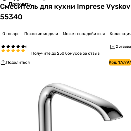
Получить
Смеситель для кухни Imprese Vyskov
55340
О товаре
Похожие модели
Может понадобиться
Коллекци
2 отзыва
Получите
до 250 бонусов за отзыв
Поделиться
Код:
176997