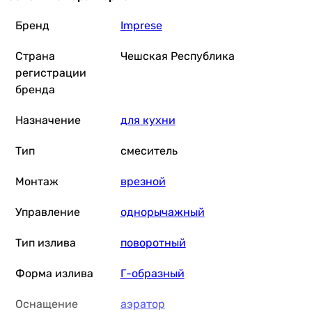
Бренд
Imprese
Imprese Pivot WD f03408501WD
Страна
Чешская Республика
регистрации
бренда
3 520
грн
Купить
Назначение
для кухни
Imprese Praha New f03405501AA
Тип
смеситель
Монтаж
врезной
Управление
однорычажный
4 300
грн
Купить
Тип излива
поворотный
Imprese Deira ZMK122001150
Форма излива
Г-образный
Оснащение
аэратор