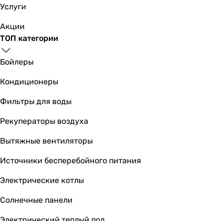
гибкие шланги подвода воды
Услуги
гибкие шланги подвода воды
Физические характеристики
Акции
Цвет
ТОП категории
хром
хром
Бойлеры
хром
Кондиционеры
хром
хром
Фильтры для воды
хром
хром
Рекуператоры воздуха
хром
Вытяжные вентиляторы
хром
хром
Источники бесперебойного питания
хром
Высота излива
Электрические котлы
246 мм
Солнечные панели
259 мм
285 мм
Электрический теплый пол