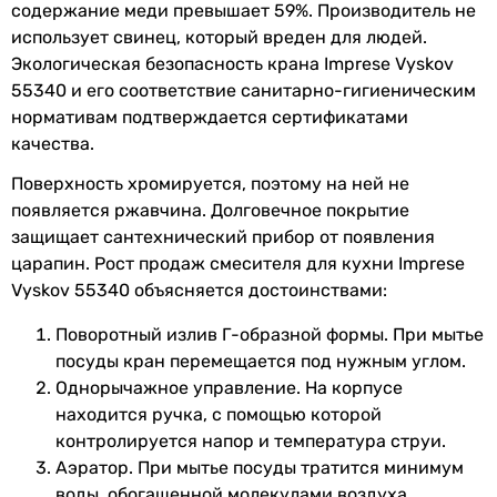
смеситель
содержание меди превышает 59%. Производитель не
изделия
смеситель
использует свинец, который вреден для людей.
смеситель
Экологическая безопасность крана Imprese Vyskov
Физические характеристики
смеситель
55340 и его соответствие санитарно-гигиеническим
смеситель
Цвет
хром
нормативам подтверждается сертификатами
смеситель
качества.
Высота излива
246 мм
смеситель
Поверхность хромируется, поэтому на ней не
смеситель
появляется ржавчина. Долговечное покрытие
Длина излива
185 мм
смеситель
защищает сантехнический прибор от появления
смеситель
Высота
288 мм
царапин. Рост продаж смесителя для кухни Imprese
Тип поверхности
Vyskov 55340 объясняется достоинствами:
-
Габариты в упаковке
-
Поворотный излив Г-образной формы. При мытье
глянцевая
посуды кран перемещается под нужным углом.
Ширина в
160 мм
глянцевая
Однорычажное управление. На корпусе
упаковке
глянцевая
находится ручка, с помощью которой
глянцевая
Высота в
140 мм
контролируется напор и температура струи.
-
упаковке
Аэратор. При мытье посуды тратится минимум
глянцевая
воды, обогащенной молекулами воздуха.