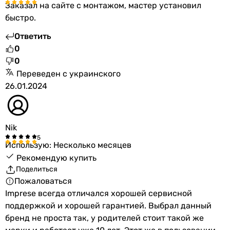
Заказал на сайте с монтажом, мастер установил
Особенности смесителя
быстро.
картриджный смеситель
картриджный смеситель
Ответить
картриджный смеситель
0
картриджный смеситель, керамический картридж
0
картриджный смеситель, керамический картридж
Переведен с украинского
картриджный смеситель
26.01.2024
картриджный смеситель, высокий смеситель (от 30 см)
картриджный смеситель, высокий смеситель (от 30 см)
картриджный смеситель, керамический картридж, высок
Nik
картриджный смеситель, высокий смеситель (от 30 см)
Использую: Несколько месяцев
картриджный смеситель, высокий смеситель (от 30 см)
Рекомендую купить
Дополнительные особенности
Поделиться
-
Пожаловаться
-
Imprese всегда отличался хорошей сервисной
-
поддержкой и хорошей гарантией. Выбрал данный
-
бренд не проста так, у родителей стоит такой же
-