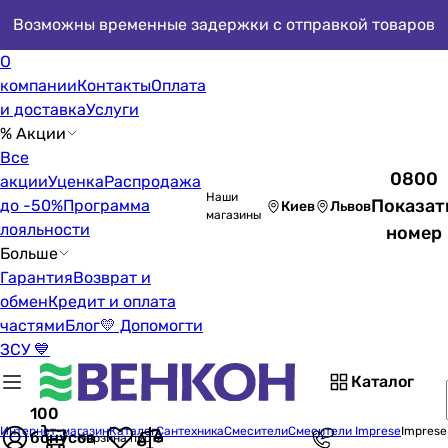
Возможны временные задержки с отправкой товаров
О
компании
Контакты
Оплата
и доставка
Услуги
% Акции
Все
0800
акции
Уценка
Распродажа
Наши
Показат
до -50%
Программа
Киев
Львов
магазины
лояльности
номер
Больше
Гарантия
Возврат и
обмен
Кредит и оплата
частями
Блог
💛 Допомогти
ЗСУ 💙
Каталог
100
Интернет-магазин
Каталог
Сантехника
Смесители
Смесители Imprese
Imprese
бонусов
Корзина пуста