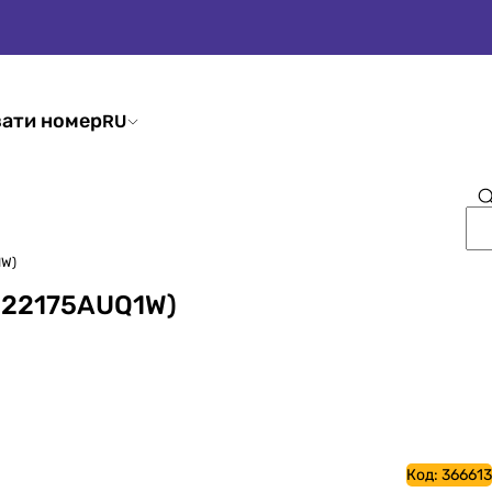
ати номер
RU
1W)
7222175AUQ1W)
Код:
366613