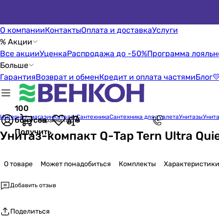
О компании
Контакты
Оплата и доставка
Услуги
% Акции
Все акции
Уценка
Распродажа до -50%
Программа лояльн
Больше
Гарантия
Возврат и обмен
Кредит и оплата частями
Блог

100
Интернет-магазин
Каталог
Сантехника
Сантехника для туалета
Унитазы
Унита
бонусов
Корзина пуста
Получить
Унитаз-компакт Q-Tap Tern Ultra Qui
О товаре
Может понадобиться
Комплекты
Характеристик
Добавить отзыв
Поделиться