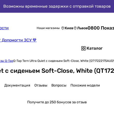
Возможны временные задержки с отправкой товаров
0800 Показ
ости
Киев
Львов
Наши магазины
 Допомогти ЗСУ 💙
Каталог
зы Q-Tap
Q-Tap Tern Ultra Quiet с сиденьем Soft-Close, White (QT17222175AUQ
et с сиденьем Soft-Close, White (QT1
и
Документация
Отзывы
Вопросы
Похожие модели
Получите
до 250 бонусов за отзыв