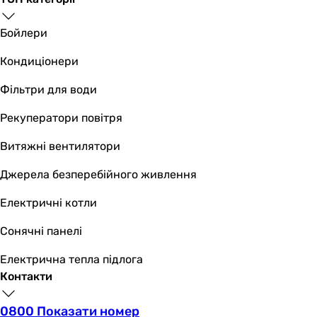
20 шт
Профіль труби
Бойлери
кругла
кругла
Кондиціонери
кругла, прямокутна
кругла, квадратна
Фільтри для води
кругла, квадратна
Рекуператори повітря
кругла, прямокутна
кругла, прямокутна
Витяжні вентилятори
квадратна, прямокутна
квадратна, прямокутна
Джерела безперебійного живлення
квадратна, прямокутна
Електричні котли
Розташування рушникосушки
вертикальне
Сонячні панелі
вертикальне
вертикальне
Електрична тепла підлога
вертикальне
Контакти
вертикальне
вертикальне
0800 Показати номер