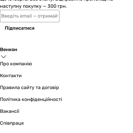
вода
наступну покупку — 300 грн.
вода
Робочий тиск
-
Підписатися
10 бар
-
-
Венкон
-
-
Про компанію
-
-
Контакти
-
-
Правила сайту та договір
Максимальний тиск
Політика конфіденційності
-
-
Вакансії
8 бар
8 бар
Співпраця
8 бар