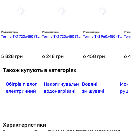
Cordivari 
Рушникосушка
Рушникосушка
Рушникосушка
Рушни
Terma TK1 720x450 (TG
Terma TK1 720x450 (TG
Terma TK1 960x450 (T
Ter
5 498
грн
TK1072045K916SX)
TK1072045K9M5SX)
GTK1096045K916SX)
GTK
5 828
грн
6 248
грн
6 458
грн
6 
Cordivari 
Також купують в категоріях
Обігрів підлог
Накопичувальні
Водяні
Мон
6 254
грн
електричний
водонагрівачі
змішувачі
руш
Характеристики