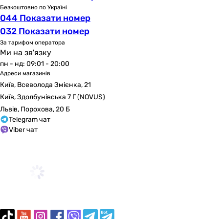
вертикальне
Безкоштовно по Україні
вертикальне
044 Показати номер
вертикальне
032 Показати номер
вертикальне
За тарифом оператора
Монтаж
Ми на зв'язку
настінний
пн - нд: 09:01 - 20:00
настінний
Адреси магазинів
Київ, Всеволода Змієнка, 21
настінний
Київ, Здолбунівська 7 Г (NOVUS)
настінний
настінний
Львів, Порохова, 20 Б
Telegram чат
настінний
Viber чат
настінний
настінний
настінний
настінний
Виробництво
Польща
Україна
Італія