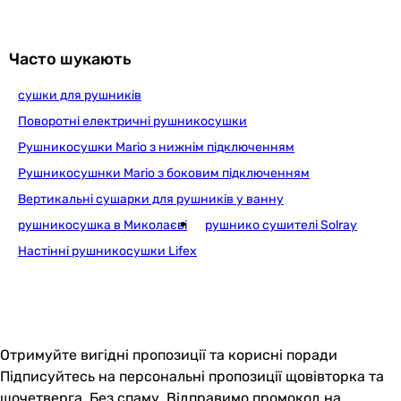
-
-
-
Часто шукають
-
сушки для рушників
-
-
Поворотні електричні рушникосушки
-
Рушникосушки Mario з нижнім підключенням
-
Рушникосушнки Mario з боковим підключенням
-
Вертикальні сушарки для рушників у ванну
Теплоносій
рушникосушка в Миколаєві
рушнико сушителі Solray
вода
вода, антифриз, олія
Настінні рушникосушки Lifex
вода
вода
вода
вода
Отримуйте вигідні пропозиції та корисні поради
вода
Підписуйтесь на персональні пропозиції щовівторка та
вода
щочетверга. Без спаму. Відправимо промокод на