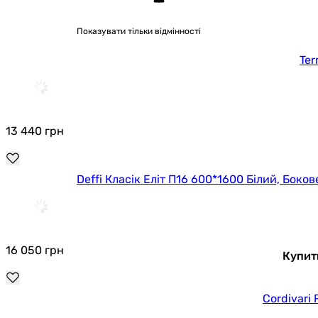
Показувати тільки відмінності
Ter
13 440
грн
Deffi Класік Еліт П16 600*1600 Білий, Боков
16 050
грн
Купит
Cordivari