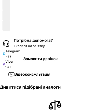
Потрібна допомога?
Експерт на зв’язку
Telegram
чат
Замовити дзвінок
Viber
чат
Відеоконсультація
Дивитися підібрані аналоги