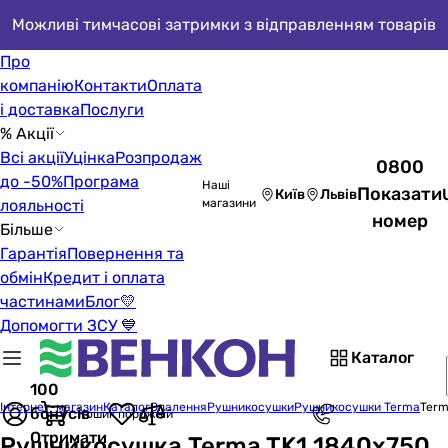
Можливі тимчасові затримки з відправленням товарів
Про
компанію
Контакти
Оплата
і доставка
Послуги
% Акції
Всі акції
Уцінка
Розпродаж
0800
до -50%
Програма
Наші
Показати
Київ
Львів
лояльності
магазини
номер
Більше
Гарантія
Повернення та
обмін
Кредит і оплата
частинами
Блог
💛
Допомогти ЗСУ 💙
Каталог
100
Інтернет-магазин
Каталог
Опалення
Рушникосушки
Рушникосушки Terma
Term
бонусів
Кошик порожній
Отримати
Рушникосушка Terma TK1 1840x750