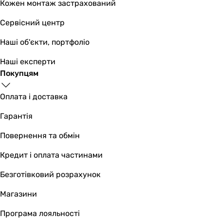
Кожен монтаж застрахований
8 бар
8 бар
Сервісний центр
8 бар
8 бар
Наші об'єкти, портфоліо
8 бар
Наші експерти
Максимальна температура
Покупцям
-
95 °C
Оплата і доставка
110 °C
110 °C
Гарантія
110 °C
110 °C
Повернення та обмін
110 °C
Кредит і оплата частинами
95 °C
95 °C
Безготівковий розрахунок
95 °C
Форма
Магазини
драбинка
Програма лояльності
драбинка