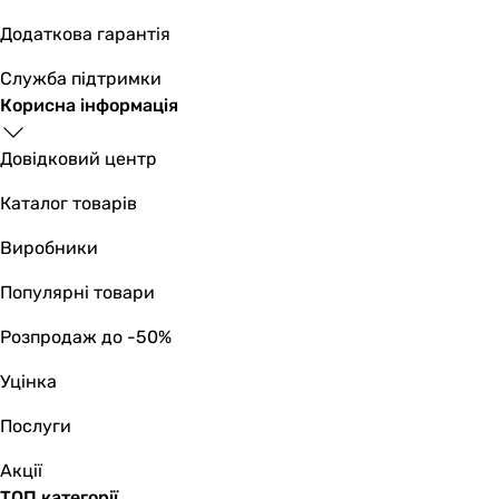
драбинка
Додаткова гарантія
драбинка
драбинка
Служба підтримки
драбинка
Корисна інформація
драбинка
драбинка
Довідковий центр
драбинка
Каталог товарів
драбинка
Кількість секцій
Виробники
40 шт
16 шт
Популярні товари
3 шт
Розпродаж до -50%
3 шт
6 шт
Уцінка
5 шт
6 шт
Послуги
27 шт
Акції
34 шт
ТОП категорії