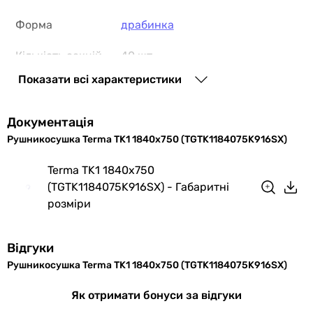
водяний
Форма
драбинка
водяний
водяний
Кількість секцій
40 шт
водяний
водяний
Показати всі характеристики
Профіль труби
кругла
водяний
водяний
Розташування
вертикальне
Документація
водяний
рушникосушки
Рушникосушка Terma TK1 1840x750 (TGTK1184075K916SX)
водяний
водяний
Монтаж
настінний
Terma TK1 1840x750
Керування
(TGTK1184075K916SX) - Габаритні
Виробництво
Польща
-
розміри
-
Комплектація
рушникосушка
без регулювання температури
без регулювання температури
Відгуки
Матеріал
сталь
без регулювання температури
Рушникосушка Terma TK1 1840x750 (TGTK1184075K916SX)
без регулювання температури
Примітка
тільки для індивідуального
Як отримати бонуси за відгуки
без регулювання температури
опалення