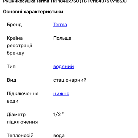
Рушникосушка Terma TK1 1840x750 (TGTK1184075K916SX)
12 960
грн
Основні характеристики
Бренд
Terma
Країна
Польща
реєстрації
бренду
13 635
грн
Тип
водяний
Вид
стаціонарний
Підключення
нижнє
води
7 785
грн
Діаметр
1/2 ″
підключення
Основні характеристики
Теплоносій
вода
Тип