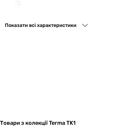
5 454
грн
Показати всі характеристики
Cordivari Rober
4 240
грн
Cordivari Robert
Товари з колекції Terma TK1
6 884
грн