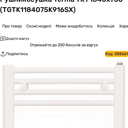
(TGTK1184075K916SX)
Про товар
Схожі моделі
Може знадобитись
Колекція
Хар
Додати відгук
Отримайте
до 250 бонусів за відгук
Поділитись
Код:
388661