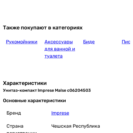
5 457
грн
Также покупают в категориях
Рукомойники
Аксессуары
Биде
Пис
Cersanit 704 Cers
для ванной и
туалета
6 819
грн
Характеристики
Унитаз-компакт Imprese Malse c06204503
Q-Tap Robin New Ultra Quiet с сиденьем So
Основные характеристики
Бренд
Imprese
Страна
Чешская Республика
12 197
грн
Купить