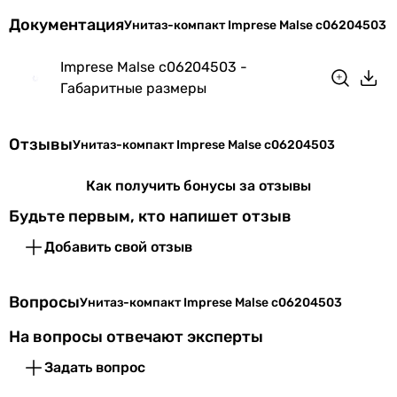
Тип слива воды
двойной 3/6 л
Документация
Унитаз-компакт Imprese Malse c06204503
8 297
грн
Особенности
безободковый унитаз (Rimless)
,
модели
двойной слив
Imprese Malse c06204503 -
Габаритные размеры
Слив воды в
горизонтальный
канализацию
Отзывы
Унитаз-компакт Imprese Malse c06204503
Форма
дизайнерская
13 042
грн
Как получить бонусы за отзывы
Производство
Чешская Республика
Будьте первым, кто напишет отзыв
Основные характеристики
Комплектация
сиденье, бачок, чаша унитаза
Добавить свой отзыв
Вид
унитаз-компакт
Физические характеристики
унитаз-компакт
Вопросы
Унитаз-компакт Imprese Malse c06204503
унитаз-компакт
Ширина
36 см
На вопросы отвечают эксперты
унитаз-компакт
Глубина
63 см
унитаз-компакт
Задать вопрос
унитаз-компакт