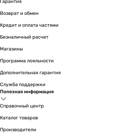
Гарантия
двойной 3/6 л
двойной 3/6 л
Возврат и обмен
Особенности модели
Кредит и оплата частями
безободковый унитаз (Rimless), двойной слив
безободковый унитаз (Rimless)
Безналичный расчет
безободковый унитаз (Rimless), двойной слив
безободковый унитаз (Rimless), двойной слив
Магазины
двойной слив
Программа лояльности
двойной слив
безободковый унитаз (Rimless), двойной слив
Дополнительная гарантия
двойной слив
двойной слив
Служба поддержки
безободковый унитаз (Rimless)
Полезная информация
безободковый унитаз (Rimless)
Дополнительные функции и технологии
Справочный центр
-
Каталог товаров
-
-
Производители