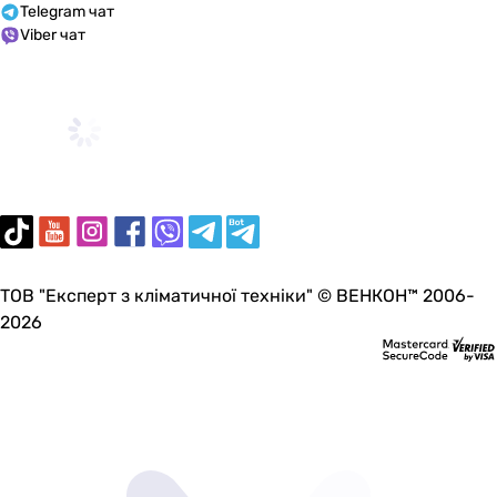
Telegram чат
Украина
Viber чат
Чешская Республика
Италия
Украина
Австрия
Австрия
Коллекции
-
Grace
-
-
ТОВ "Експерт з кліматичної техніки" © ВЕНКОН™ 2006-
Solo
2026
Cersanit Cersania
-
Small
Merida
Edge
Grace