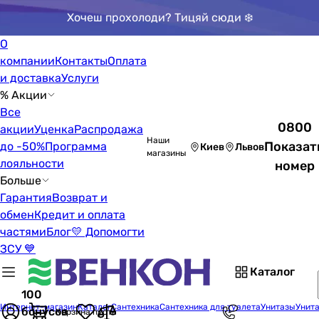
Хочеш прохолоди? Тицяй сюди ❄️
О
компании
Контакты
Оплата
и доставка
Услуги
% Акции
Все
0800
акции
Уценка
Распродажа
Наши
Показат
до -50%
Программа
Киев
Львов
магазины
лояльности
номер
Больше
Гарантия
Возврат и
обмен
Кредит и оплата
частями
Блог
💛 Допомогти
ЗСУ 💙
Каталог
100
Интернет-магазин
Каталог
Сантехника
Сантехника для туалета
Унитазы
Унита
бонусов
Корзина пуста