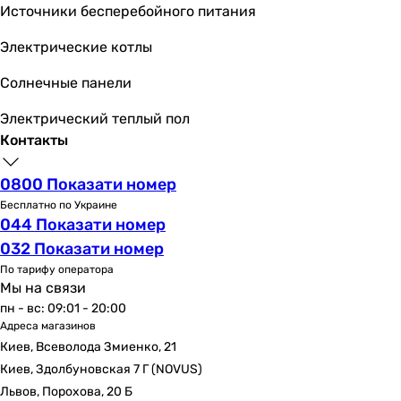
горизонтальный
Источники бесперебойного питания
Форма
Электрические котлы
дизайнерская
овальная
Солнечные панели
квадратная
квадратная
Электрический теплый пол
овальная
Контакты
овальная
овальная
0800 Показати номер
овальная
Бесплатно по Украине
овальная
044 Показати номер
круглая
032 Показати номер
круглая
По тарифу оператора
Производство
Мы на связи
Чешская Республика
пн - вс: 09:01 - 20:00
Адреса магазинов
Австрия
Киев, Всеволода Змиенко, 21
Чешская Республика
Киев, Здолбуновская 7 Г (NOVUS)
Чешская Республика
Львов, Порохова, 20 Б
Украина