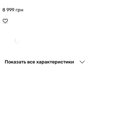
8 999
грн
9 152
грн
Показать все характеристики
Q-Tap Tern Ultra Quiet с сиденьем Soft-C
12 197
грн
Купить