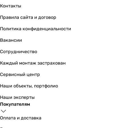
дюропласт
Контакты
дюропласт
дюропласт
Правила сайта и договор
дюропласт
Политика конфиденциальности
дюропласт
-
Вакансии
дюропласт
дюропласт
Сотрудничество
дюропласт
Каждый монтаж застрахован
Тип слива воды
двойной 3/6 л
Сервисный центр
двойной 3/6 л
двойной 3/4.5 л
Наши объекты, портфолио
двойной 3/6 л
Наши эксперты
двойной 3/6 л
Покупателям
двойной 3/6 л
двойной 3/7.15 л
Оплата и доставка
двойной 3/6 л
двойной 3/6 л