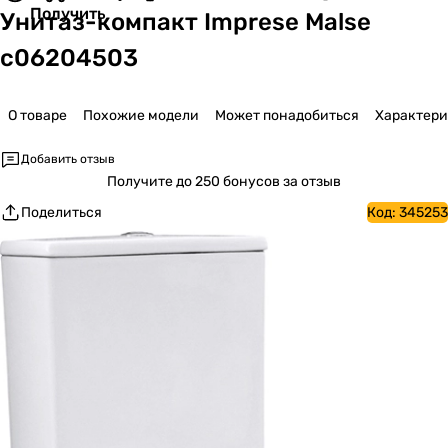
Получить
Унитаз-компакт Imprese Malse
c06204503
О товаре
Похожие модели
Может понадобиться
Характер
Добавить отзыв
Получите
до 250 бонусов за отзыв
Поделиться
Код:
345253