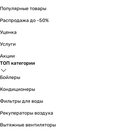
технология смыва Ultra Quiet
-
Популярные товары
-
Распродажа до -50%
технология Quick Release
-
Уценка
-
-
Услуги
технология смыва воды Tornado
Акции
Слив воды в канализацию
ТОП категории
горизонтальный
горизонтальный
Бойлеры
горизонтальный
горизонтальный
Кондиционеры
горизонтальный
горизонтальный
Фильтры для воды
горизонтальный
Рекуператоры воздуха
горизонтальный
горизонтальный
Вытяжные вентиляторы
горизонтальный