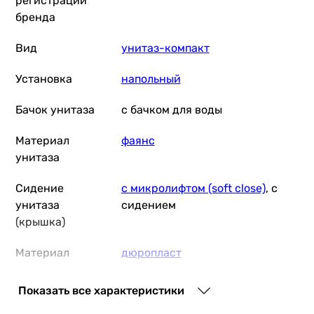
регистрации
бренда
Вид
унитаз-компакт
Установка
напольный
7 988
грн
Бачок унитаза
с бачком для воды
Материал
фаянс
Cersan
унитаза
Сидение
с микролифтом (soft close)
, с
унитаза
сидением
5 539
грн
(крышка)
Материал
дюропласт
Koll
сиденья для
унитаза
Показать все характеристики