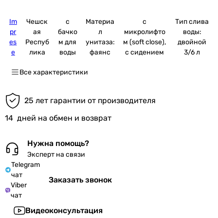
Im
Чешск
с
Материа
с
Тип слива
pr
ая
бачко
л
микролифто
воды:
es
Респуб
м для
унитаза:
м (soft close),
двойной
e
лика
воды
фаянс
с сидением
3/6 л
Все характеристики
25 лет гарантии от производителя
14
дней на обмен и возврат
Нужна помощь?
Эксперт на связи
Telegram
чат
Заказать звонок
Viber
чат
Видеоконсультация