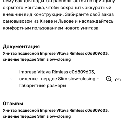
нему бак для воды. Он располагается по принципу
дюропласт
скрытого монтажа, чтобы сохранить аккуратный
дюропласт
внешний вид конструкции. Забирайте свой заказ
Тип слива воды
самовывозом из Киеве и Львове и наслаждайтесь
определяется системой инсталляции
комфортным пользованием нового унитаза.
определяется системой инсталляции
определяется системой инсталляции
Документация
определяется системой инсталляции
определяется системой инсталляции
Унитаз подвесной Imprese Vltava Rimless c06809603,
сиденье твердое Slim slow-closing
определяется системой инсталляции
определяется системой инсталляции
Imprese Vltava Rimless c06809603,
определяется системой инсталляции
сиденье твердое Slim slow-closing -
определяется системой инсталляции
Габаритные размеры
определяется системой инсталляции
определяется системой инсталляции
Особенности модели
Отзывы
безободковый унитаз (Rimless)
Унитаз подвесной Imprese Vltava Rimless c06809603,
безободковый унитаз (Rimless)
сиденье твердое Slim slow-closing
безободковый унитаз (Rimless)