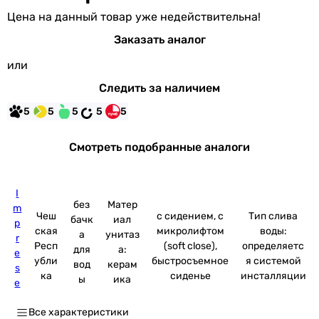
Цена на данный товар уже недействительна!
Заказать аналог
или
Следить за наличием
5
5
5
5
5
Смотреть подобранные аналоги
I
без
Матер
m
Чеш
с сидением, с
Тип слива
бачк
иал
p
ская
микролифтом
воды:
а
унитаз
r
Респ
(soft close),
определяетс
для
а:
e
убли
быстросъемное
я системой
вод
керам
s
ка
сиденье
инсталляции
ы
ика
e
Все характеристики