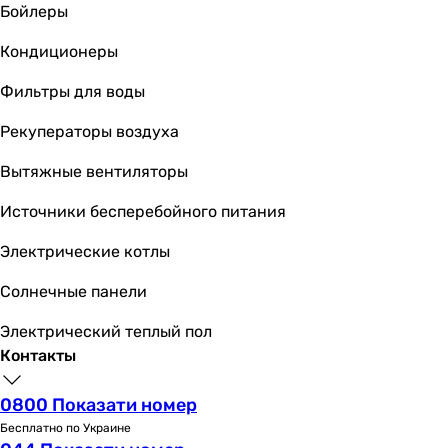
32 см
Бойлеры
32 см
Кондиционеры
36,5 см
36,5 см
Фильтры для воды
36,5 см
Вес
Рекуператоры воздуха
-
Вытяжные вентиляторы
-
-
Источники бесперебойного питания
-
-
Электрические котлы
-
Солнечные панели
-
-
Электрический теплый пол
28 кг
Контакты
-
-
0800 Показати номер
Цвет
Бесплатно по Украине
белый