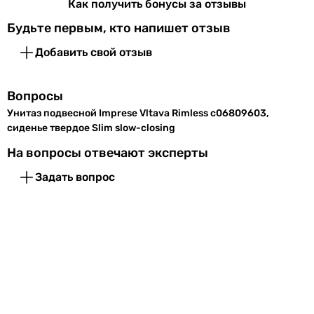
безободковый унитаз (Rimless)
Как получить бонусы за отзывы
безободковый унитаз (Rimless)
Будьте первым, кто напишет отзыв
безободковый унитаз (Rimless)
Добавить свой отзыв
безободковый унитаз (Rimless)
безободковый унитаз (Rimless)
безободковый унитаз (Rimless)
Вопросы
безободковый унитаз (Rimless)
Унитаз подвесной Imprese Vltava Rimless c06809603,
безободковый унитаз (Rimless)
сиденье твердое Slim slow-closing
Дополнительные функции и технологии
На вопросы отвечают эксперты
-
-
Задать вопрос
-
-
-
-
-
-
технология смыва Ultra Quiet
технология смыва Ultra Quiet