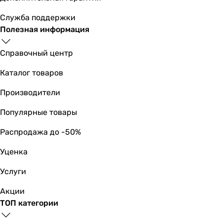
51,5 см
Служба поддержки
51,5 см
Полезная информация
48 см
49 см
Справочный центр
63 см
52 см
Каталог товаров
52 см
Производители
52 см
52 см
Популярные товары
52 см
48,5 см
Распродажа до -50%
Высота
Уценка
36,5 см
35 см
Услуги
37 см
36 см
Акции
33,6 см
ТОП категории
35 см