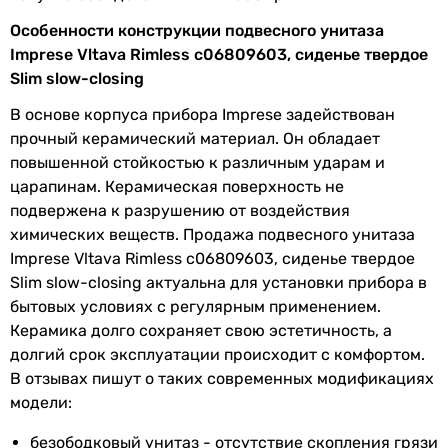
Коллекции
Vltava
подвесной
Особенности конструкции подвесного унитаза
подвесной
Imprese Vltava Rimless c06809603, сиденье твердое
Комплектация
унитаз, сиденье
подвесной
Slim slow-closing
подвесной
Физические характеристики
В основе корпуса прибора Imprese задействован
подвесной
прочный керамический материал. Он обладает
подвесной
Ширина
35,5 см
повышенной стойкостью к различным ударам и
подвесной
царапинам. Керамическая поверхность не
подвесной
Глубина
51,5 см
подвержена к разрушению от воздействия
подвесной
химических веществ. Продажа подвесного унитаза
подвесной
Высота
36,5 см
Imprese Vltava Rimless c06809603, сиденье твердое
Бачок унитаза
Цвет
белый
Slim slow-closing актуальна для установки прибора в
без бачка для воды
бытовых условиях с регулярным применением.
без бачка для воды
Гарантия
Керамика долго сохраняет свою эстетичность, а
без бачка для воды
долгий срок эксплуатации происходит с комфортом.
без бачка для воды
Гарантия
300 мес.
В отзывах пишут о таких современных модификациях
без бачка для воды
модели:
без бачка для воды
Увидели ошибку в описании или характеристиках?
без бачка для воды
безободковый унитаз - отсутствие скопления грязи
Сообщите нам об этом!