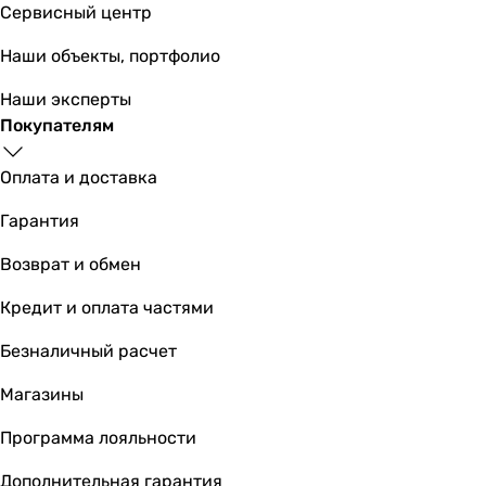
Сервисный центр
сиденье, унитаз
сиденье, унитаз
Наши объекты, портфолио
сиденье, унитаз
сиденье, унитаз, крепления
Наши эксперты
сиденье, чаша унитаза
Покупателям
Физические характеристики
Ширина
Оплата и доставка
35,5 см
Гарантия
35,5 см
37 см
Возврат и обмен
37 см
35,5 см
Кредит и оплата частями
36 см
Безналичный расчет
36 см
36 см
Магазины
36,5 см
36,5 см
Программа лояльности
36 см
Дополнительная гарантия
Глубина