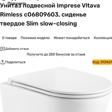
Получить
Унитаз подвесной Imprese Vltava
Rimless c06809603, сиденье
твердое Slim slow-closing
О товаре
Похожие модели
Может понадобиться
Коллекци
Добавить отзыв
Получите
до 250 бонусов за отзыв
Поделиться
Код:
313467