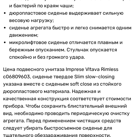
без бачка для воды
и бактерий по краям чаши;
Сообщить об ошибке
без бачка для воды
дюропластовое сиденье выдерживает сильную
без бачка для воды
Характеристики, комплектация и фотографии Imprese Vltava
весовую нагрузку;
без бачка для воды
Rimless c06809603, сиденье твердое Slim slow-closing носят
сиденье агрегата быстро и легко снимается одним
Материал унитаза
ознакомительный характер и могут изменяться
движением;
керамика
производителем без уведомления. Магазин не несет
микролифтовое сиденье отличается плавным и
керамика
ответственности за изменения, внесенные производителем.
бережным опусканием. Стульчак опускается
керамика
спокойно и без громкого удара.
керамика
керамика
Цена подвесного унитаза Imprese Vltava Rimless
керамика
c06809603, сиденье твердое Slim slow-closing
керамика
указана вместе с сиденьем soft close из стойкого
керамика
дюропластового материала. Надежная и
керамика
качественная конструкция соответствует стоимости
керамика
прибора. Чтобы сохранить блистательный внешний
фаянс
вид, необходимо проводить периодическую очистку
Сидение унитаза (крышка)
агрегата. Перед применением чистящих средств
с сидением, с микролифтом (soft close), быстросъемное 
следует убирать быстросъемное сиденье для
с сидением, с микролифтом (soft close), быстросъемное 
тщательного обеззараживания поверхности.