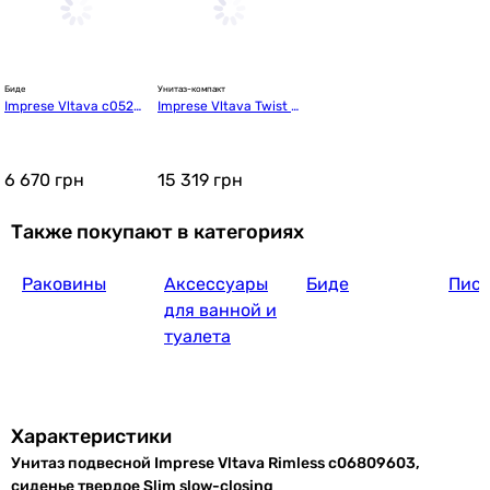
Q-Tap Jay Ultra Quiet с сидень
Биде
Унитаз-компакт
Imprese Vltava c0520
Imprese Vltava Twist с
6 474
грн
Купит
9603
06509603TW с бачком 
и сиденьем Slim Soft C
lose
6 670
грн
15 319
грн
Также покупают в категориях
Раковины
Аксессуары
Биде
Пис
6 474
грн
для ванной и
туалета
Характеристики
Унитаз подвесной Imprese Vltava Rimless c06809603,
6 474
грн
сиденье твердое Slim slow-closing