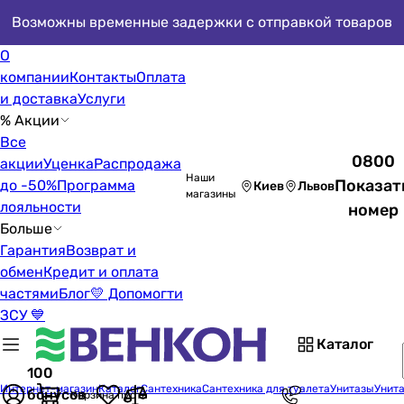
Возможны временные задержки с отправкой товаров
О
компании
Контакты
Оплата
и доставка
Услуги
% Акции
Все
0800
акции
Уценка
Распродажа
Наши
Показат
до -50%
Программа
Киев
Львов
магазины
лояльности
номер
Больше
Гарантия
Возврат и
обмен
Кредит и оплата
частями
Блог
💛 Допомогти
ЗСУ 💙
Каталог
100
Интернет-магазин
Каталог
Сантехника
Сантехника для туалета
Унитазы
Унита
бонусов
Корзина пуста