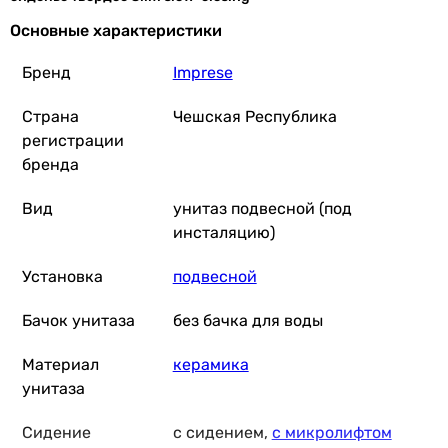
Основные характеристики
Q-Tap Robin ML Ult
Бренд
Imprese
Страна
Чешская Республика
регистрации
7 037
грн
бренда
Вид
унитаз подвесной (под
Q-Tap Scorpio ML Ult
инсталяцию)
Установка
подвесной
Бачок унитаза
без бачка для воды
7 037
грн
К
Материал
керамика
унитаза
Сидение
с сидением,
с микролифтом