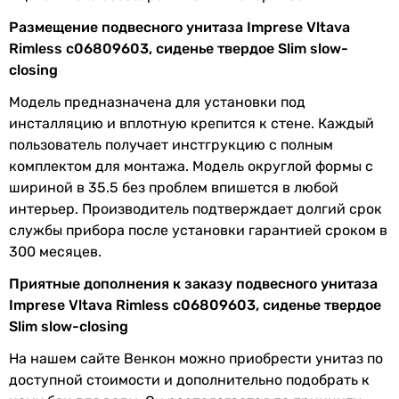
с сидением, с микролифтом (soft close), быстросъемное 
Размещение подвесного унитаза Imprese Vltava
с микролифтом (soft close), быстросъемное сиденье, с с
Rimless c06809603, сиденье твердое Slim slow-
с микролифтом (soft close), быстросъемное сиденье, с с
closing
с сидением, с микролифтом (soft close), быстросъемное 
с сидением, с микролифтом (soft close), быстросъемное 
Модель предназначена для установки под
с сидением, с микролифтом (soft close), быстросъемное 
инсталляцию и вплотную крепится к стене. Каждый
с микролифтом (soft close), быстросъемное сиденье, с с
пользователь получает инстгрукцию с полным
с микролифтом (soft close), быстросъемное сиденье, с с
комплектом для монтажа. Модель округлой формы с
с микролифтом (soft close), с сидением
шириной в 35.5 без проблем впишется в любой
Материал сиденья для унитаза
интерьер. Производитель подтверждает долгий срок
дюропласт
службы прибора после установки гарантией сроком в
дюропласт
300 месяцев.
дюропласт
Приятные дополнения к заказу подвесного унитаза
дюропласт
Imprese Vltava Rimless c06809603, сиденье твердое
дюропласт
Slim slow-closing
дюропласт
дюропласт
На нашем сайте Венкон можно приобрести унитаз по
дюропласт
доступной стоимости и дополнительно подобрать к
дюропласт