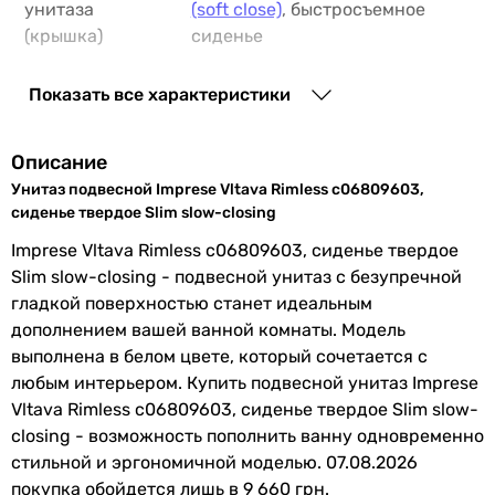
унитаза
(soft close)
, быстросъемное
(крышка)
сиденье
6 090
грн
Материал
дюропласт
Показать все характеристики
сиденья для
Основные характеристики
унитаза
Вид
Описание
унитаз подвесной (под инсталяцию)
Тип слива воды
определяется системой
Унитаз подвесной Imprese Vltava Rimless c06809603,
унитаз подвесной (под инсталяцию)
инсталляции
сиденье твердое Slim slow-closing
унитаз подвесной (под инсталяцию)
Imprese Vltava Rimless c06809603, сиденье твердое
унитаз подвесной (под инсталяцию)
Особенности
безободковый унитаз (Rimless)
Slim slow-closing - подвесной унитаз с безупречной
унитаз подвесной (под инсталяцию)
модели
гладкой поверхностью станет идеальным
унитаз подвесной (под инсталяцию)
дополнением вашей ванной комнаты. Модель
унитаз подвесной (под инсталяцию)
Слив воды в
горизонтальный
выполнена в белом цвете, который сочетается с
унитаз подвесной (под инсталяцию)
канализацию
любым интерьером. Купить подвесной унитаз Imprese
унитаз подвесной (под инсталяцию)
Vltava Rimless c06809603, сиденье твердое Slim slow-
унитаз подвесной (под инсталяцию)
Форма
круглая
closing - возможность пополнить ванну одновременно
унитаз подвесной (под инсталяцию)
Производство
Чешская Республика
стильной и эргономичной моделью. 07.08.2026
Установка
покупка обойдется лишь в 9 660 грн.
подвесной