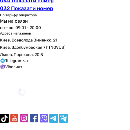
044 Показати номер
белый
032 Показати номер
белый
По тарифу оператора
белый
Мы на связи
белый
пн - вс: 09:01 - 20:00
белый
Адреса магазинов
белый
Киев, Всеволода Змиенко, 21
белый
Киев, Здолбуновская 7 Г (NOVUS)
белый
Львов, Порохова, 20 Б
белый
Telegram чат
белый
Viber чат
Габариты в упаковке
Ширина в упаковке
-
540 мм
-
440 мм
355 мм
450 мм
540 мм