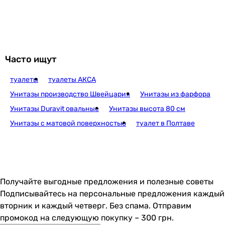
круглая
круглая
круглая
овальная
овальная
Часто ищут
круглая
туалеты
туалеты АКСА
Производство
Чешская Республика
Унитазы производство Швейцария
Унитазы из фарфора
Чешская Республика
Унитазы Duravit овальные
Унитазы высота 80 см
Чешская Республика
Унитазы с матовой поверхностью
туалет в Полтаве
Чешская Республика
Италия
Чешская Республика
Чешская Республика
Чешская Республика
Получайте выгодные предложения и полезные советы
Чешская Республика
Подписывайтесь на персональные предложения каждый
Чешская Республика
вторник и каждый четверг. Без спама. Отправим
Чешская Республика
промокод на следующую покупку – 300 грн.