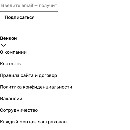
Коллекции
Vltava
Swan
Подписаться
Jess
Robin
Laguna
Венкон
Jay
Jay
О компании
Swan
Контакты
Robin ML
Scorpio ML
Правила сайта и договор
-
Комплектация
Политика конфиденциальности
унитаз, сиденье
Вакансии
унитаз, сиденье
унитаз, сиденье
Сотрудничество
унитаз, сиденье
унитаз, сиденье
Каждый монтаж застрахован
унитаз, сиденье