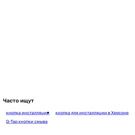
Imprese PANI Black Soft Touch i9040ВOLIpur
2 390
грн
Купить
Imprese I-Frame i7115P
1 190
грн
Купить
Часто ищут
кнопка инсталляции
кнопка для инсталляции в Херсоне
Imprese I-Frame i7117P
Q-Tap кнопки смыва