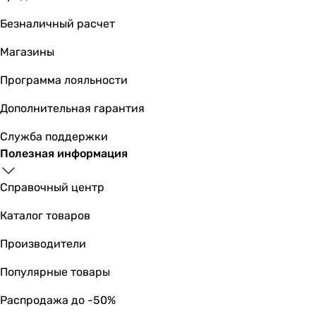
Безналичный расчет
Основные характеристики
Тип
Магазины
-
-
Программа лояльности
-
Дополнительная гарантия
-
-
Служба поддержки
-
Полезная информация
-
панель смыва
Справочный центр
панель смыва
-
Каталог товаров
панель смыва
Производители
Назначение
для унитазов
Популярные товары
для унитазов
для унитазов
Распродажа до -50%