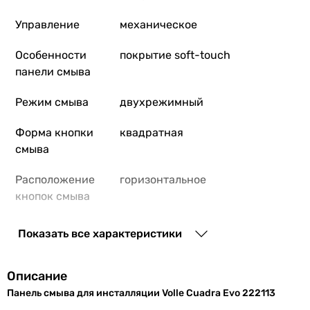
Управление
механическое
Особенности
покрытие soft-touch
панели смыва
Режим смыва
двухрежимный
Форма кнопки
квадратная
смыва
Расположение
горизонтальное
кнопок смыва
Материал
ABS пластик
Показать все характеристики
Комплектация
панель смыва, крепление
Описание
Коллекции
Cuadra Evo
Панель смыва для инсталляции Volle Cuadra Evo 222113