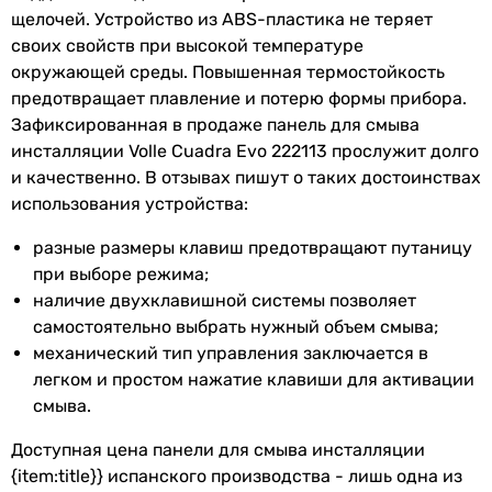
щелочей. Устройство из ABS-пластика не теряет
Увидели ошибку в описании или характеристиках?
своих свойств при высокой температуре
Сообщите нам об этом!
окружающей среды. Повышенная термостойкость
Сообщить об ошибке
предотвращает плавление и потерю формы прибора.
Характеристики, комплектация и фотографии Volle Cuadra
Зафиксированная в продаже панель для смыва
Evo 222113 носят ознакомительный характер и могут
инсталляции Volle Cuadra Evo 222113 прослужит долго
изменяться производителем без уведомления. Магазин не
и качественно. В отзывах пишут о таких достоинствах
несет ответственности за изменения, внесенные
использования устройства:
производителем.
разные размеры клавиш предотвращают путаницу
при выборе режима;
наличие двухклавишной системы позволяет
самостоятельно выбрать нужный объем смыва;
механический тип управления заключается в
легком и простом нажатие клавиши для активации
смыва.
Доступная цена панели для смыва инсталляции
{item:title}} испанского производства - лишь одна из