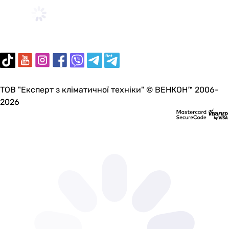
двухрежимный
двухрежимный
двухрежимный
двухрежимный
двухрежимный
двухрежимный
Совместимость
ТОВ "Експерт з кліматичної техніки" © ВЕНКОН™ 2006-
-
2026
-
-
-
Imprese i-FRAME i1220, Imprese i-FRAME i1230
Imprese i-FRAME i1220, Imprese i-FRAME i1230
Koller Pool Dune 1200SL
OLIpure
-
Imprese i-FRAME i1220, Imprese i-FRAME i1230
-