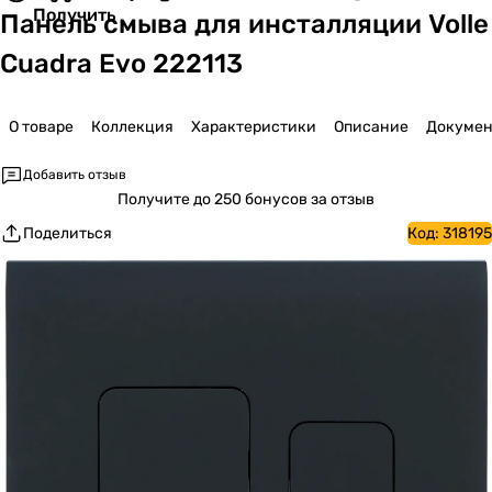
Получить
Панель смыва для инсталляции Volle
Cuadra Evo 222113
О товаре
Коллекция
Характеристики
Описание
Докумен
Добавить отзыв
Получите
до 250 бонусов за отзыв
Поделиться
Код:
318195