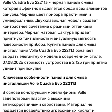
Volle Cuadra Evo 222113 - черная панель смыва,
Производство
Испания
которая эффектно выделяется среди всех элементов
санузла. Черный цвет прибора практичный и
Физические характеристики
универсальный. Двухклавишная модель создает
Цвет панели
черный
контрастнее сочетание с разными оттенками
смыва
интерьера. Черная матовая фактура придает
приятную тактильность и визуальную мягкость
Цвет кнопки
черный
поверхности прибора. Купить панель для смыва
смыва
инсталляции Volle Cuadra Evo 222113 означает
выбрать элегантную модель в современном стиле.
Ширина
250 мм
07.08.2026 стоимость устройства в 2 125 грн приятно
удивит при покупке.
Высота
165 мм
Ключевые особенности панели для смыва
Глубина
15 мм
инсталляции Volle Cuadra Evo 222113
В основе конструкции модели фирмы Volle
Гарантия
задействован пластик с высокими
антикоррозийными свойствами. Материал не
Гарантия
24 мес.
поддается воздействию агрессивных кислот и