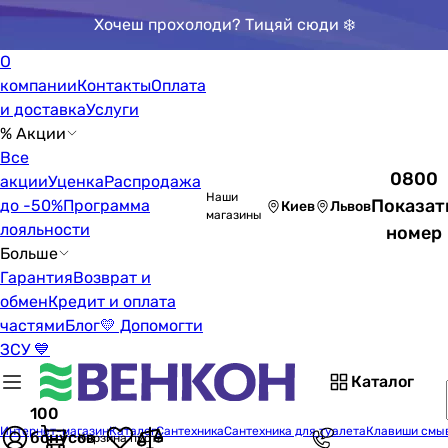
Хочеш прохолоди? Тицяй сюди ❄️
О
компании
Контакты
Оплата
и доставка
Услуги
% Акции
Все
0800
акции
Уценка
Распродажа
Наши
Показат
до -50%
Программа
Киев
Львов
магазины
лояльности
номер
Больше
Гарантия
Возврат и
обмен
Кредит и оплата
частями
Блог
💛 Допомогти
ЗСУ 💙
Каталог
100
Интернет-магазин
Каталог
Сантехника
Сантехника для туалета
Клавиши смы
бонусов
Корзина пуста