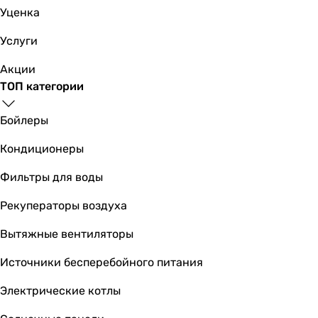
для унитазов
Уценка
для унитазов
для унитазов
Услуги
для унитазов
для унитазов
Акции
для унитазов
ТОП категории
для унитазов
для унитазов
Бойлеры
Управление
Кондиционеры
механическое
механическое
Фильтры для воды
механическое
механическое
Рекуператоры воздуха
механическое
Вытяжные вентиляторы
механическое
механическое
Источники бесперебойного питания
механическое
механическое
Электрические котлы
механическое