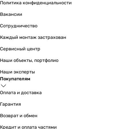
Политика конфиденциальности
Вакансии
998
грн
Сотрудничество
Купить
Каждый монтаж застрахован
Imprese I-Frame i7111S
Сервисный центр
Наши объекты, портфолио
Наши эксперты
2 975
грн
Купить
Покупателям
Оплата и доставка
NKP Black (0044
Гарантия
Возврат и обмен
998
грн
Купить
Кредит и оплата частями