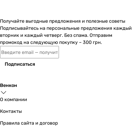
1 190
грн
Купить
Получайте выгодные предложения и полезные советы
Подписывайтесь на персональные предложения каждый
Koller Pool Orion Cosmo KP-228-02
вторник и каждый четверг. Без спама. Отправим
промокод на следующую покупку – 300 грн.
984
грн
Купить
Подписаться
OLI Narrow Olipure (192903
Венкон
О компании
3 100
грн
Купить
Контакты
Правила сайта и договор
NKP Black/2 (0064