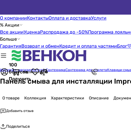
О компании
Контакты
Оплата и доставка
Услуги
% Акции
Все акции
Уценка
Распродажа до -50%
Программа лояльн
Больше
Гарантия
Возврат и обмен
Кредит и оплата частями
Блог

100
Интернет-магазин
Каталог
Сантехника
Сантехника для туалета
Клавиши смы
бонусов
Корзина пуста
Получить
Панель смыва для инсталляции Impre
О товаре
Коллекция
Характеристики
Описание
Докумен
Добавить отзыв
Поделиться