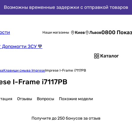
Возможны временные задержки с отправкой товаров
0800 Показ
ости
Киев
Львов
Наши магазины
 Допомогти ЗСУ 💙
Каталог
ва
Клавиши смыва Imprese
Imprese I-Frame i7117PB
se I-Frame i7117PB
тация
Отзывы
Вопросы
Похожие модели
Получите
до 250 бонусов за отзыв