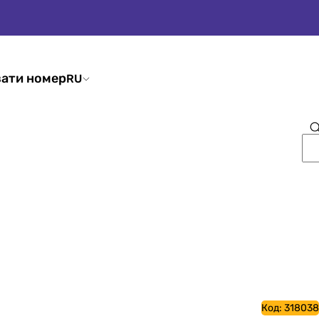
ати номер
RU
Код:
318038