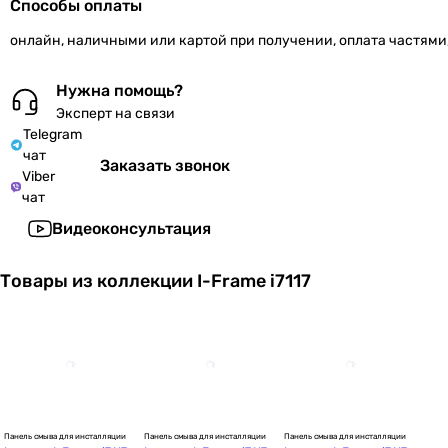
Способы оплаты
онлайн, наличными или картой при получении, оплата частями
Нужна помощь?
Эксперт на связи
Telegram
чат
Заказать звонок
Viber
чат
Видеоконсультация
Товары из коллекции I-Frame i7117
Панель смыва для инсталляции
Панель смыва для инсталляции
Панель смыва для инсталляции