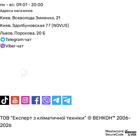
-
пн - вс: 09:01 - 20:00
-
Адреса магазинов
-
Киев, Всеволода Змиенко, 21
Режим смыва
Киев, Здолбуновская 7 Г (NOVUS)
двухрежимный
Львов, Порохова, 20 Б
двухрежимный
Telegram чат
Viber чат
двухрежимный
двухрежимный
двухрежимный
двухрежимный
двухрежимный
двухрежимный
двухрежимный
двухрежимный
двухрежимный
Совместимость
ТОВ "Експерт з кліматичної техніки" © ВЕНКОН™ 2006-
-
2026
-
Imprese i-FRAME i1220, Imprese i-FRAME i1230