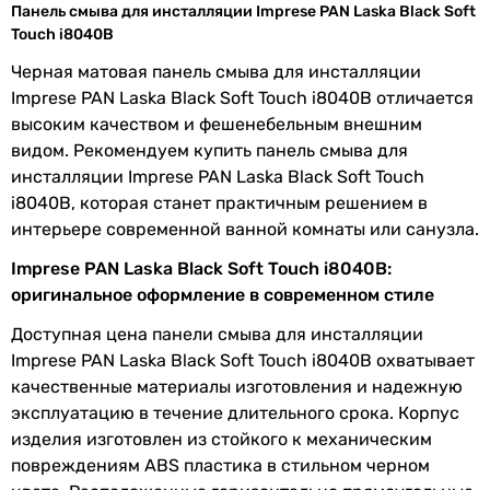
Материал
ABS пластик
Панель смыва для инсталляции Imprese PAN Laska Black Soft
Touch i8040B
Комплектация
панель смыва, крепление
Черная матовая панель смыва для инсталляции
Imprese PAN Laska Black Soft Touch i8040B отличается
Коллекции
PAN i8040B
высоким качеством и фешенебельным внешним
Производство
Чешская Республика
видом. Рекомендуем купить панель смыва для
инсталляции Imprese PAN Laska Black Soft Touch
Физические характеристики
i8040B, которая станет практичным решением в
интерьере современной ванной комнаты или санузла.
Цвет панели
черный
Imprese PAN Laska Black Soft Touch i8040B:
смыва
оригинальное оформление в современном стиле
Цвет кнопки
черный
Доступная цена панели смыва для инсталляции
смыва
Imprese PAN Laska Black Soft Touch i8040B охватывает
качественные материалы изготовления и надежную
Ширина
230 мм
эксплуатацию в течение длительного срока. Корпус
изделия изготовлен из стойкого к механическим
Высота
150 мм
повреждениям ABS пластика в стильном черном