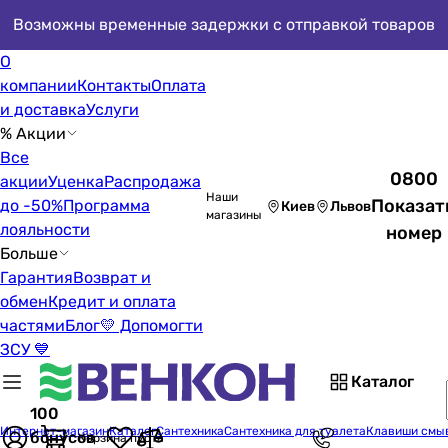
Возможны временные задержки с отправкой товаров
О
компании
Контакты
Оплата
и доставка
Услуги
% Акции
Все
0800
акции
Уценка
Распродажа
Наши
Показат
до -50%
Программа
Киев
Львов
магазины
лояльности
номер
Больше
Гарантия
Возврат и
обмен
Кредит и оплата
частями
Блог
💛 Допомогти
ЗСУ 💙
Каталог
100
Интернет-магазин
Каталог
Сантехника
Сантехника для туалета
Клавиши смы
бонусов
Корзина пуста