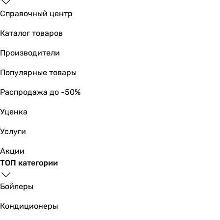
панель смыва
Справочный центр
-
панель смыва
Каталог товаров
панель смыва
Производители
Назначение
для унитазов
Популярные товары
для унитазов
для унитазов
Распродажа до -50%
для унитазов
Уценка
для унитазов
для унитазов
Услуги
для унитазов
для унитазов
Акции
для унитазов
ТОП категории
для унитазов
для унитазов
Бойлеры
Управление
Кондиционеры
механическое