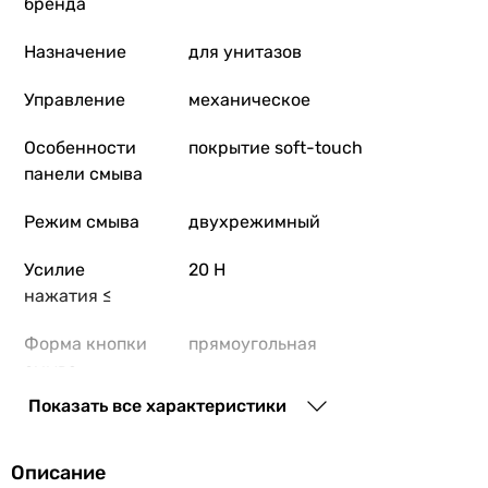
бренда
Назначение
для унитазов
Управление
механическое
Особенности
покрытие soft-touch
панели смыва
Режим смыва
двухрежимный
Усилие
20 Н
нажатия ≤
Форма кнопки
прямоугольная
смыва
Показать все характеристики
Расположение
горизонтальное
кнопок смыва
Описание