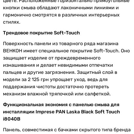
цвете. Расположенные горизонтально прямоугольные
Глубина
6.5 мм
кнопки смыва обладают лаконичными линиями и
гармонично смотрятся в различных интерьерных
Габариты в упаковке
стилях.
Ширина в
175 мм
Трендовое покрытие Soft-Touch
упаковке
Поверхность панели из товарного ряда магазина
Высота в
45 мм
ВЕНКОН имеет специальное покрытие Soft-Touch. Оно
упаковке
защищает изделие от преждевременного
изнашивания и делает невидимыми отпечатки
Глубина в
295 мм
пальцев и другие загрязнения. Защитный слой в
упаковке
модели за 2 125 грн упрощает уход, ведь для
поддержания чистоты достаточно протереть
Вес в упаковке
1.4 кг
механизм влажной тряпочкой или салфеткой.
Гарантия
Функциональная экономия с панелью смыва для
инсталляции Imprese PAN Laska Black Soft Touch
Гарантия
24 мес.
i8040B
Панель, совместимая с бачками скрытого типа бренда
Увидели ошибку в описании или характеристиках?