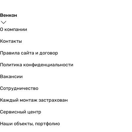
OLI Narrow Olipure (192903
Венкон
О компании
3 100
грн
Купить
Контакты
Правила сайта и договор
Koller Pool Orion Cosmo KP-228-02
Политика конфиденциальности
Вакансии
987
грн
Сотрудничество
Купить
Каждый монтаж застрахован
NKP Black (0044
Сервисный центр
Наши объекты, портфолио