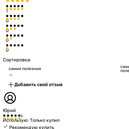
1
0
0
0
0
Сортировка:
сам
самые полезные
пол
Добавить свой отзыв
Юрий
Использую: Только купил
Рекомендую купить