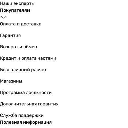
Наши эксперты
998
грн
Купить
Покупателям
Оплата и доставка
Geberit Sigma 01 Square 115.660.DW.
Гарантия
Возврат и обмен
3 822
грн
Купить
Кредит и оплата частями
Безналичный расчет
Основные характеристики
Тип
Магазины
-
-
Программа лояльности
-
Дополнительная гарантия
-
-
Служба поддержки
-
Полезная информация
-