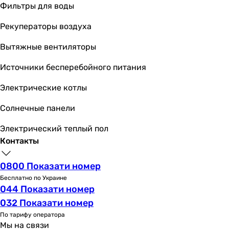
механическое
Фильтры для воды
механическое
механическое
Рекуператоры воздуха
механическое
Вытяжные вентиляторы
механическое
механическое
Источники бесперебойного питания
механическое
механическое
Электрические котлы
механическое
Солнечные панели
механическое
Особенности панели смыва
Электрический теплый пол
покрытие soft-touch
Контакты
покрытие soft-touch
покрытие soft-touch
0800 Показати номер
покрытие soft-touch
Бесплатно по Украине
-
044 Показати номер
покрытие soft-touch
032 Показати номер
покрытие soft-touch
По тарифу оператора
покрытие soft-touch
Мы на связи