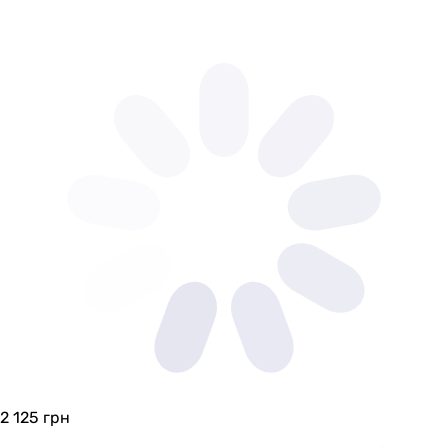
Imprese i-FRAME i1220, Imprese i-FRAME i1230
Imprese i-FRAME i1220, Imprese i-FRAME i1230
-
-
OLIpure
Koller Pool Dune 1200SL
-
-
Усилие нажатия ≤
20 Н
20 Н
-
-
-
-
-
20 Н
2 125
грн
-