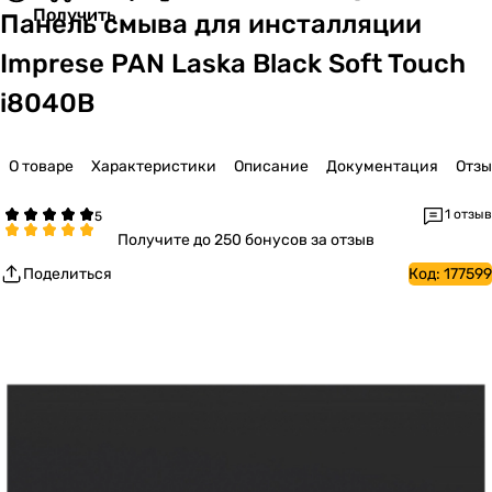
Получить
Панель смыва для инсталляции
Imprese PAN Laska Black Soft Touch
i8040B
О товаре
Характеристики
Описание
Документация
Отз
1 отзыв
Получите
до 250 бонусов за отзыв
Поделиться
Код:
177599