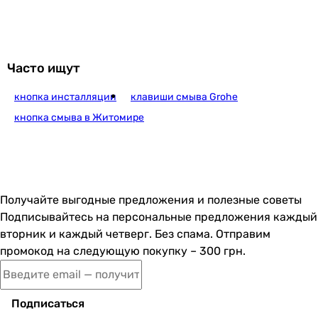
2 975
грн
Купить
Часто ищут
кнопка инсталляции
клавиши смыва Grohe
Volle Cuadra Evo 22211
кнопка смыва в Житомире
2 125
грн
Купить
Получайте выгодные предложения и полезные советы
Подписывайтесь на персональные предложения каждый
Volle Viso Evo 22212
вторник и каждый четверг. Без спама. Отправим
промокод на следующую покупку – 300 грн.
2 125
грн
Купить
Подписаться