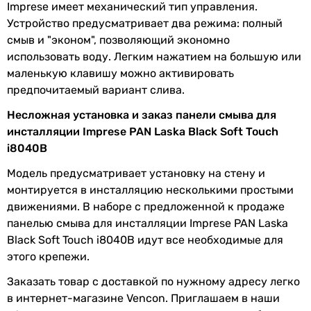
Imprese имеет механический тип управления.
Сообщите нам об этом!
Устройство предусматривает два режима: полный
Сообщить об ошибке
смыв и "эконом", позволяющий экономно
использовать воду. Легким нажатием на большую или
Характеристики, комплектация и фотографии Imprese PAN
Laska Black Soft Touch i8040B носят ознакомительный
маленькую клавишу можно активировать
характер и могут изменяться производителем без
предпочитаемый вариант слива.
уведомления. Магазин не несет ответственности за
Несложная установка и заказ панели смыва для
изменения, внесенные производителем.
инсталляции Imprese PAN Laska Black Soft Touch
i8040B
Модель предусматривает установку на стену и
монтируется в инсталляцию несколькими простыми
движениями. В наборе с предложенной к продаже
панелью смыва для инсталляции Imprese PAN Laska
Black Soft Touch i8040B идут все необходимые для
этого крепежи.
Заказать товар с доставкой по нужному адресу легко
в интернет-магазине Vencon. Приглашаем в наши