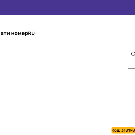
ати номер
RU
Код:
318198