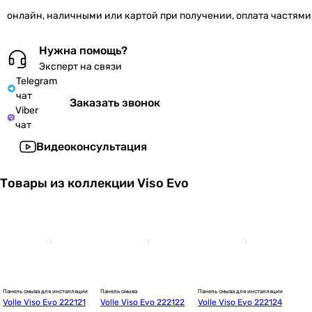
онлайн, наличными или картой при получении, оплата частями
Нужна помощь?
Эксперт на связи
Telegram
чат
Заказать звонок
Viber
чат
Видеоконсультация
Товары из коллекции Viso Evo
Панель смыва для инсталляции
Панель смыва
Панель смыва для инсталляции
Volle Viso Evo 222121
Volle Viso Evo 222122
Volle Viso Evo 222124