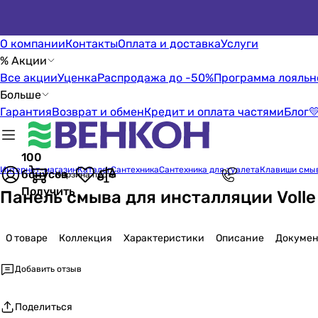
О компании
Контакты
Оплата и доставка
Услуги
% Акции
Все акции
Уценка
Распродажа до -50%
Программа лояльн
Больше
Гарантия
Возврат и обмен
Кредит и оплата частями
Блог

100
Интернет-магазин
Каталог
Сантехника
Сантехника для туалета
Клавиши смы
бонусов
Корзина пуста
Получить
Панель смыва для инсталляции Volle 
О товаре
Коллекция
Характеристики
Описание
Докумен
Добавить отзыв
Поделиться