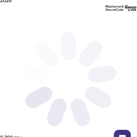
2026
дюропласт
дюропласт
дюропласт
дюропласт
дюропласт
дюропласт
Тип слива воды
определяется системой инсталляции
определяется системой инсталляции
определяется системой инсталляции
определяется системой инсталляции
определяется системой инсталляции
определяется системой инсталляции
определяется системой инсталляции
определяется системой инсталляции
определяется системой инсталляции
определяется системой инсталляции
определяется системой инсталляции