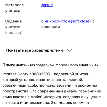
Материал
фаянс
унитаза
Сидение
с микролифтом (soft close)
, с
унитаза
сидением
(крышка)
Материал
дюропласт
сиденья для
Показать все характеристики
унитаза
Описание
Тип слива воды
определяется системой
Унитаз подвесной Imprese Dobry c06802203
инсталляции
Imprese Dobry c06802203 - подвесной унитаз,
который устанавливается с инсталляцией,
Особенности
безободковый унитаз (Rimless)
обеспечивая удобство использования и экономию
модели
пространства. Его современный дизайн гармонично
вписывается в любой интерьер, создавая ощущение
Дополнительные
система смыва Twist
легкости и минимализма. Эта модель не имеет
функции и