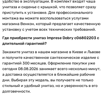
удобство в эксплуатации. В комплект входят чаша
Сообщить об ошибке
унитаза и сиденье с крышкой, что позволяет сразу
приступить к установке. Для профессионального
Характеристики, комплектация и фотографии Imprese Dobry
монтажа вы можете воспользоваться услугами
c06802203 носят ознакомительный характер и могут
магазина Венкон, который предлагает качественную
изменяться производителем без уведомления. Магазин не
установку с учетом всех технических требований.
несет ответственности за изменения, внесенные
производителем.
Где приобрести унитаз Imprese Dobry c06802203 с
длительной гарантией?
Закажите унитаз в нашем магазине в Киеве и Львове
и получите качественное сантехническое изделие с
гарантией 300 месяцев. Оформление покупки уже
сегодня 08.08.2026 занимает всего несколько минут,
а доставка осуществляется в ближайшие рабочие
дни. Выбирая эту модель, вы получаете не только
стильный и удобный унитаз, но и уверенность в его
долговечности.