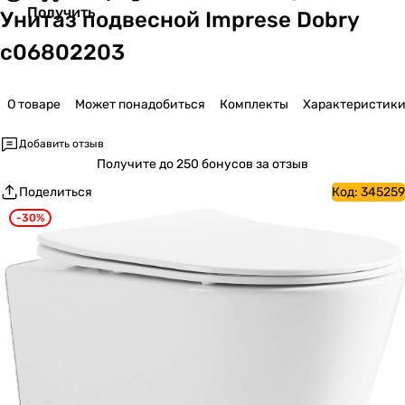
Получить
Унитаз подвесной Imprese Dobry
c06802203
О товаре
Может понадобиться
Комплекты
Характеристик
Добавить отзыв
Получите
до 250 бонусов за отзыв
Поделиться
Код:
345259
-30%