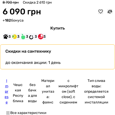
Скидка 2 610 грн
8 700 грн
6 090 грн
+
182
бонуса
Купить
3
3
3
3
3
Скидки на сантехнику
до окончания акции:
1 день
I
Матери
с
Тип слива
Чешс
без
m
ал
микролифт
воды:
кая
бачк
pr
унитаз
ом (soft
определяется
Респу
а для
es
а:
close), с
системой
блика
воды
e
фаянс
сидением
инсталляции
Все характеристики