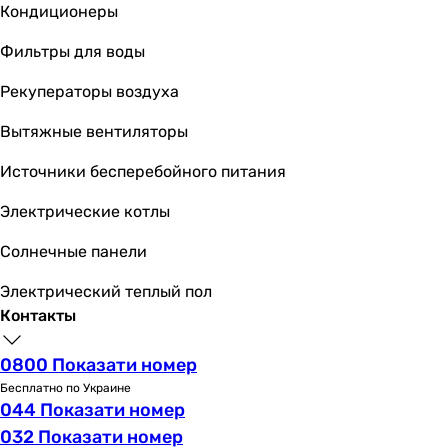
без бачка для воды
Кондиционеры
без бачка для воды
без бачка для воды
Фильтры для воды
без бачка для воды
Рекуператоры воздуха
без бачка для воды
без бачка для воды
Вытяжные вентиляторы
без бачка для воды
без бачка для воды
Источники бесперебойного питания
Материал унитаза
Электрические котлы
фаянс
фаянс
Солнечные панели
керамика
керамика
Электрический теплый пол
керамика
Контакты
фаянс
керамика
0800 Показати номер
керамика
Бесплатно по Украине
044 Показати номер
керамика
фаянс
032 Показати номер