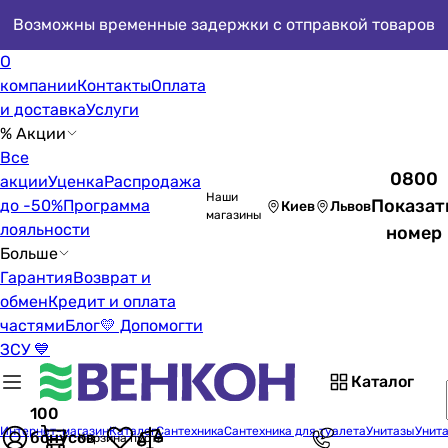
Возможны временные задержки с отправкой товаров
О
компании
Контакты
Оплата
и доставка
Услуги
% Акции
Все
0800
акции
Уценка
Распродажа
Наши
Показат
до -50%
Программа
Киев
Львов
магазины
лояльности
номер
Больше
Гарантия
Возврат и
обмен
Кредит и оплата
частями
Блог
💛 Допомогти
ЗСУ 💙
Каталог
100
Интернет-магазин
Каталог
Сантехника
Сантехника для туалета
Унитазы
Унита
бонусов
Корзина пуста