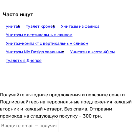
6 373
грн
Часто ищут
унитаз
туалет Кронер
Унитазы из фаянса
Унитазы с вертикальным сливом
Унитаз-компакт с вертикальным сливом
Унитазы Nic Design овальные
Унитазы высота 40 см
9 775
грн
туалеты в Днепре
Devit Art 3.0 3030140 безодобковый с крышк
Получайте выгодные предложения и полезные советы
Подписывайтесь на персональные предложения каждый
9 929
грн
вторник и каждый четверг. Без спама. Отправим
Куп
промокод на следующую покупку – 300 грн.
Q-Tap Jay Ultr