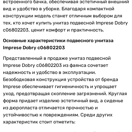
встроенного бачка, обеспечивая эстетичный внешний
технологии
вид и удобство в уборке. Благодаря компактной
Слив воды в
горизонтальный
конструкции модель станет отличным выбором для
канализацию
тех, кто хочет купить унитаз подвесной Imprese Dobry
c06802203, ценит комфорт и практичность.
Форма
круглая
Основные характеристики подвесного унитаза
Imprese Dobry c06802203
Производство
Чешская Республика
Представленный в продаже унитаз подвесной
Комплектация
сиденье, чаша унитаза
Imprese Dobry c06802203 из фаянса сочетает
надежность и удобство в эксплуатации.
Физические характеристики
Безободковая конструкция устройства от бренда
Imprese обеспечивает гигиеничность и упрощает
Ширина
36 см
уход, предотвращая скопление загрязнений. Круглая
форма придает изделию эстетичный вид, а сиденье
Глубина
48,5 см
из дюропласта отличается прочностью и
Высота
36,5 см
устойчивостью к повреждениям. Среди других
характеристик стоит отметить:
Цвет
белый