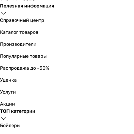
унитаз подвесной (под инсталяцию)
Полезная информация
унитаз подвесной (под инсталяцию)
Установка
Справочный центр
подвесной
Каталог товаров
подвесной
подвесной
Производители
подвесной
подвесной
Популярные товары
подвесной
Распродажа до -50%
подвесной
подвесной
Уценка
подвесной
подвесной
Услуги
подвесной
Акции
Бачок унитаза
ТОП категории
без бачка для воды
без бачка для воды
Бойлеры
без бачка для воды