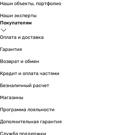
Наши объекты, портфолио
Наши эксперты
Покупателям
Оплата и доставка
11 905
грн
Гарантия
Основные характеристики
Возврат и обмен
Вид
Кредит и оплата частями
унитаз подвесной (под инсталяцию)
унитаз подвесной (под инсталяцию)
Безналичный расчет
унитаз подвесной (под инсталяцию)
унитаз подвесной (под инсталяцию)
Магазины
унитаз подвесной (под инсталяцию)
Программа лояльности
унитаз подвесной (под инсталяцию)
унитаз подвесной (под инсталяцию)
Дополнительная гарантия
унитаз подвесной (под инсталяцию)
унитаз подвесной (под инсталяцию)
Служба поддержки