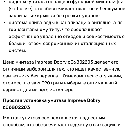
сиденье унитаза оснащено функцией микролифта
(soft close), что обеспечивает плавное и бесшумное
Габариты в упаковке
закрывание крышки без резких ударов;
Ширина в
360 мм
система слива воды в канализацию выполнена по
упаковке
горизонтальному типу, что обеспечивает
эффективное удаление отходов и совместимость с
Высота в
390 мм
большинством современных инсталляционных
упаковке
систем.
Глубина в
530 мм
Цена унитаза Imprese Dobry c06802203 делает его
упаковке
отличным выбором для тех, кто ищет качественную
сантехнику без переплат. Ознакомьтесь с отзывами,
Вес в упаковке
25 кг
стоимостью за 6 090 грн и выберите оптимальный
вариант для вашего интерьера.
Гарантия
Простая установка унитаза Imprese Dobry
c06802203
Гарантия
300 мес.
Монтаж унитаза осуществляется подвесным
Увидели ошибку в описании или характеристиках?
способом, что обеспечивает надежную фиксацию и
Сообщите нам об этом!