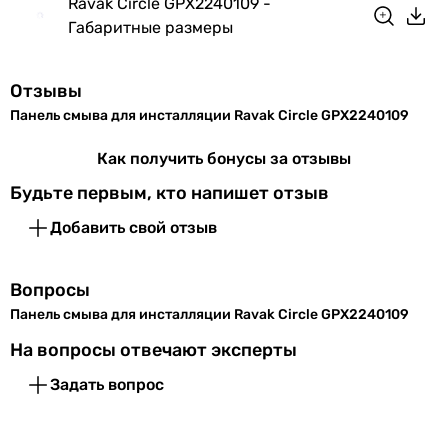
Режим смыва
Ravak Circle GPX2240109 -
двухрежимный
Габаритные размеры
двухрежимный
двухрежимный
Отзывы
двухрежимный
Панель смыва для инсталляции Ravak Circle GPX2240109
двухрежимный
двухрежимный
Как получить бонусы за отзывы
двухрежимный
Будьте первым, кто напишет отзыв
двухрежимный
двухрежимный
Добавить свой отзыв
двухрежимный
двухрежимный
Вопросы
Совместимость
-
Панель смыва для инсталляции Ravak Circle GPX2240109
Imprese i-FRAME i1220, Imprese i-FRAME i1230
На вопросы отвечают эксперты
-
Задать вопрос
-
Imprese i-FRAME i1220, Imprese i-FRAME i1230
Imprese i-FRAME i1220, Imprese i-FRAME i1230