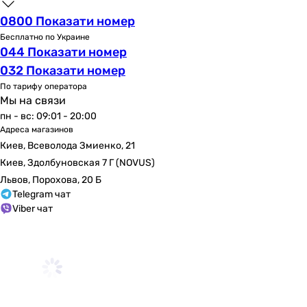
черный
0800 Показати номер
черный
Бесплатно по Украине
Ширина
044 Показати номер
220 мм
032 Показати номер
250 мм
По тарифу оператора
230 мм
Мы на связи
230 мм
пн - вс: 09:01 - 20:00
250 мм
Адреса магазинов
250 мм
Киев, Всеволода Змиенко, 21
250 мм
Киев, Здолбуновская 7 Г (NOVUS)
260 мм
Львов, Порохова, 20 Б
260 мм
Telegram чат
225 мм
Viber чат
250 мм
Высота
150 мм
165 мм
150 мм
150 мм