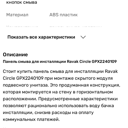
кнопок смыва
998
грн
Материал
ABS пластик
Купить
Комплектация
панель смыва, крепежи
NKP Black/2 (0064
Показать все характеристики
Коллекции
Circle
Производство
Чешская Республика
Описание
Панель смыва для инсталляции Ravak Circle GPX2240109
998
грн
Купить
EAN
8592626067496
Стоит купить панель смыва для инсталляции Ravak
Circle GPX2240109 при монтаже скрытого модуля
Физические характеристики
Koller Pool Orion Cosmo KP-228-02
подвесного унитаза. Это продуманная конструкция,
Цвет панели
черный
которая монтируется на стену в горизонтальном
смыва
расположении. Предусмотренные характеристики
позволяют рационально использовать воду бачка
987
грн
Цвет кнопки
черный
инсталляции, снизив расходы на оплату
Купить
смыва
коммунальных платежей.