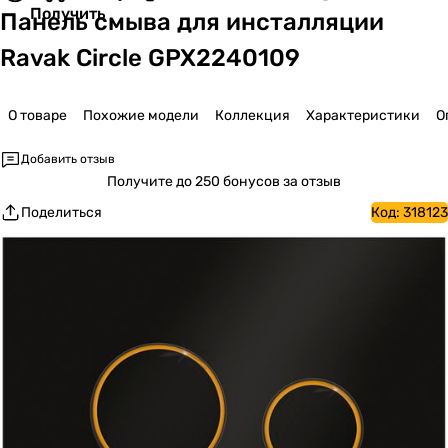
Получить
Панель смыва для инсталляции
Ravak Circle GPX2240109
О товаре
Похожие модели
Коллекция
Характеристики
О
Добавить отзыв
Получите
до 250 бонусов за отзыв
Поделиться
Код:
318123