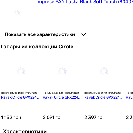
Imprese PAN Laska Black Soft Touch i8040
2 125
грн
Купить
Показать все характеристики
Товары из коллекции Circle
Imprese PANI Black Soft Touch i9040ВOLIpur
2 390
грн
Купить
Панель смыва для инсталляции
Панель смыва для инсталляции
Панель смыва для инсталляции
Панел
Ravak Circle GPX22401
Ravak Circle GPX22401
Ravak Circle GPX22401
Rav
Imprese I-Frame i7111S
12
08
10
11
1 152
грн
2 091
грн
2 397
грн
2 
2 975
Характеристики
грн