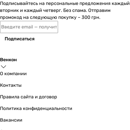
горизонтальное
Подписывайтесь на персональные предложения каждый
горизонтальное
вторник и каждый четверг. Без спама. Отправим
горизонтальное
промокод на следующую покупку – 300 грн.
горизонтальное
Материал
ABS пластик
Подписаться
ABS пластик
ABS пластик
ABS пластик
Венкон
нержавеющая сталь
ABS пластик
О компании
ABS пластик
ABS пластик
Контакты
ABS пластик
Правила сайта и договор
ABS пластик
ABS пластик
Политика конфиденциальности
Комплектация
панель смыва, крепежи
Вакансии
панель смыва, крепление