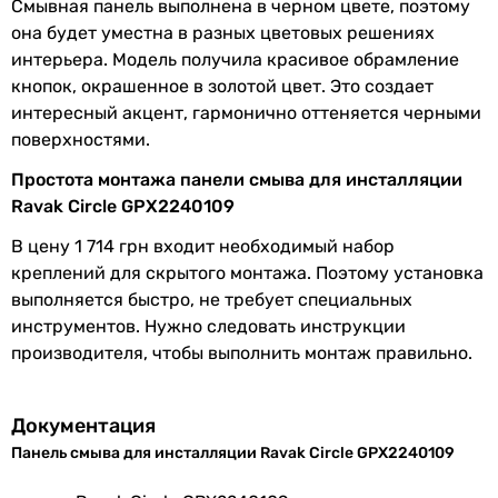
Смывная панель выполнена в черном цвете, поэтому
механическое
она будет уместна в разных цветовых решениях
механическое
интерьера. Модель получила красивое обрамление
механическое
кнопок, окрашенное в золотой цвет. Это создает
механическое
интересный акцент, гармонично оттеняется черными
механическое
поверхностями.
механическое
Особенности панели смыва
Простота монтажа панели смыва для инсталляции
-
Ravak Circle GPX2240109
покрытие soft-touch
В цену 1 714 грн входит необходимый набор
покрытие soft-touch
креплений для скрытого монтажа. Поэтому установка
покрытие soft-touch
выполняется быстро, не требует специальных
-
инструментов. Нужно следовать инструкции
покрытие soft-touch
производителя, чтобы выполнить монтаж правильно.
покрытие soft-touch
-
-
Документация
-
Панель смыва для инсталляции Ravak Circle GPX2240109
покрытие soft-touch