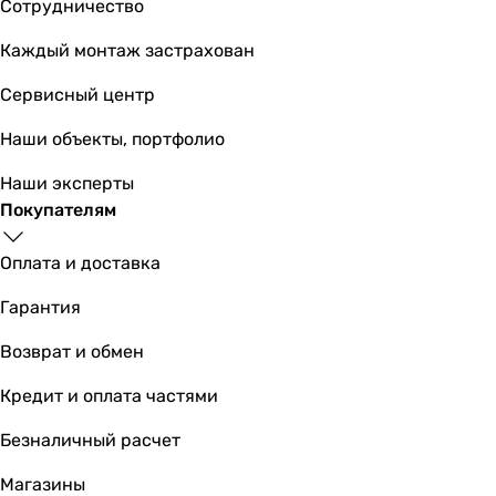
Сотрудничество
панель смыва, крепление
панель смыва, крепление
Каждый монтаж застрахован
панель смыва, крепление
панель смыва, крепление
Сервисный центр
панель смыва, крепление
Наши объекты, портфолио
панель смыва, крепежи
панель смыва, крепежи
Наши эксперты
панель смыва, крепление
Покупателям
панель смыва, крепление
Коллекции
Оплата и доставка
Circle
I-Frame i7117
Гарантия
PAN i8040B
Возврат и обмен
PANIi 9040OLIpure
I-Frame i7111
Кредит и оплата частями
I-Frame i7115
Viso Evo
Безналичный расчет
-
Магазины
-