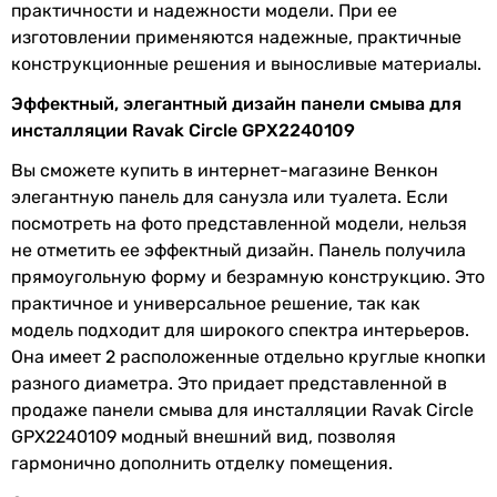
-
практичности и надежности модели. При ее
Сообщите нам об этом!
Назначение
изготовлении применяются надежные, практичные
Сообщить об ошибке
для унитазов
конструкционные решения и выносливые материалы.
для унитазов
Характеристики, комплектация и фотографии Ravak Circle
Эффектный, элегантный дизайн панели смыва для
GPX2240109 носят ознакомительный характер и могут
для унитазов
инсталляции Ravak Circle GPX2240109
изменяться производителем без уведомления. Магазин не
для унитазов
несет ответственности за изменения, внесенные
для унитазов
Вы сможете купить в интернет-магазине Венкон
производителем.
для унитазов
элегантную панель для санузла или туалета. Если
для унитазов
посмотреть на фото представленной модели, нельзя
для унитазов
не отметить ее эффектный дизайн. Панель получила
для унитазов
прямоугольную форму и безрамную конструкцию. Это
для унитазов
практичное и универсальное решение, так как
для унитазов
модель подходит для широкого спектра интерьеров.
Управление
Она имеет 2 расположенные отдельно круглые кнопки
механическое
разного диаметра. Это придает представленной в
механическое
продаже панели смыва для инсталляции Ravak Circle
механическое
GPX2240109 модный внешний вид, позволяя
механическое
гармонично дополнить отделку помещения.
механическое