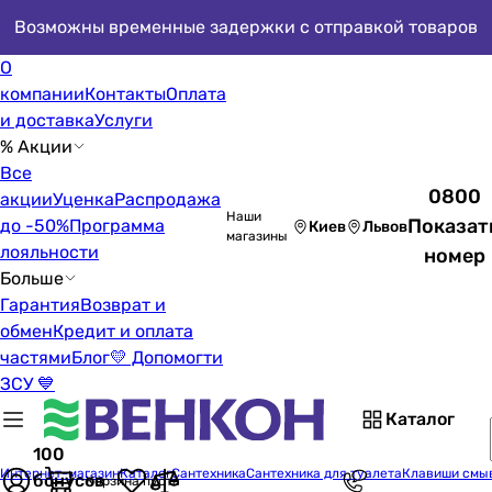
Возможны временные задержки с отправкой товаров
О
компании
Контакты
Оплата
и доставка
Услуги
% Акции
Все
0800
акции
Уценка
Распродажа
Наши
Показат
до -50%
Программа
Киев
Львов
магазины
лояльности
номер
Больше
Гарантия
Возврат и
обмен
Кредит и оплата
частями
Блог
💛 Допомогти
ЗСУ 💙
Каталог
100
Интернет-магазин
Каталог
Сантехника
Сантехника для туалета
Клавиши смы
бонусов
Корзина пуста