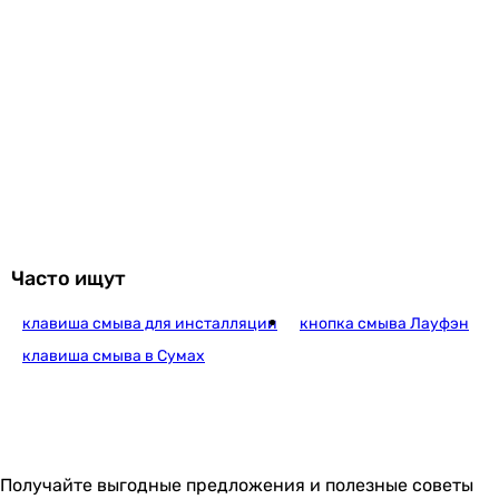
круглая
прямоугольная
прямоугольная
круглая
круглая, квадратная
круглая
прямоугольная
квадратная
овальная
квадратная
Часто ищут
Расположение кнопок смыва
горизонтальное
клавиша смыва для инсталляции
кнопка смыва Лауфэн
горизонтальное
клавиша смыва в Сумах
горизонтальное
горизонтальное
горизонтальное
горизонтальное
горизонтальное
Получайте выгодные предложения и полезные советы