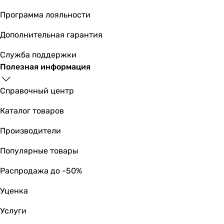
KP-228-020
Программа лояльности
Cuadra Evo
Производство
Дополнительная гарантия
Чешская Республика
Служба поддержки
Чешская Республика
Полезная информация
Чешская Республика
Чешская Республика
Справочный центр
Чешская Республика
Чешская Республика
Каталог товаров
Испания
Турция
Производители
Турция
Популярные товары
Австрия
Испания
Распродажа до -50%
Физические характеристики
Цвет панели смыва
Уценка
черный
Услуги
черный