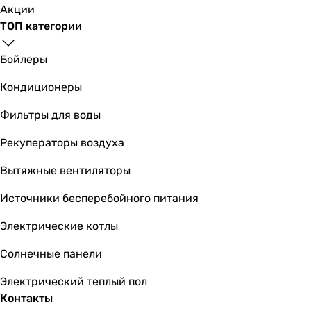
черный
Акции
черный
ТОП категории
черный
черный
Бойлеры
черный
черный
Кондиционеры
черный
Фильтры для воды
черный
черный
Рекуператоры воздуха
Цвет кнопки смыва
черный
Вытяжные вентиляторы
черный
Источники бесперебойного питания
черный
черный
Электрические котлы
черный
черный
Солнечные панели
черный
Электрический теплый пол
черный
Контакты
черный