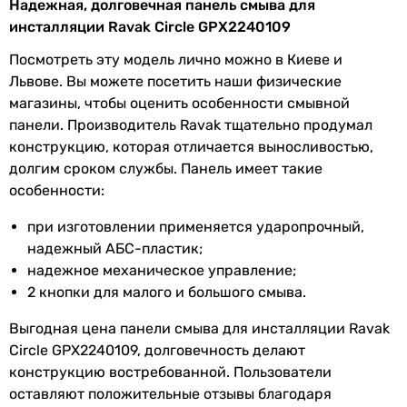
Надежная, долговечная панель смыва для
Volle Cuadra Evo 22211
Ширина
220 мм
инсталляции Ravak Circle GPX2240109
Высота
150 мм
Посмотреть эту модель лично можно в Киеве и
Львове. Вы можете посетить наши физические
Глубина
13 мм
2 125
грн
магазины, чтобы оценить особенности смывной
Купить
панели. Производитель Ravak тщательно продумал
Габариты в упаковке
конструкцию, которая отличается выносливостью,
Основные характеристики
долгим сроком службы. Панель имеет такие
Ширина в
270 мм
Тип
особенности:
упаковке
-
-
при изготовлении применяется ударопрочный,
Высота в
42 мм
-
надежный АБС-пластик;
упаковке
-
надежное механическое управление;
-
2 кнопки для малого и большого смыва.
Глубина в
196 мм
-
упаковке
-
Выгодная цена панели смыва для инсталляции Ravak
панель смыва
Circle GPX2240109, долговечность делают
Вес в упаковке
0.3 кг
панель смыва
конструкцию востребованной. Пользователи
-
оставляют положительные отзывы благодаря
Увидели ошибку в описании или характеристиках?