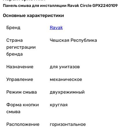
Купить
Панель смыва для инсталляции Ravak Circle GPX2240109
Основные характеристики
Imprese I-Frame i7115P
Бренд
Ravak
Страна
Чешская Республика
1 190
грн
регистрации
Купить
бренда
Volle Viso Evo 22212
Назначение
для унитазов
Управление
механическое
Режим смыва
двухрежимный
2 125
грн
Купить
Форма кнопки
круглая
смыва
NKP Black (0044
Расположение
горизонтальное